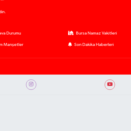
din.
ava Durumu
Bursa Namaz Vakitleri
m Manşetler
Son Dakika Haberleri