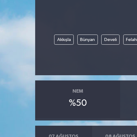
Akkışla
Bünyan
Develi
Felah
NEM
%50
07 AĞUSTOS
08 AĞUSTOS