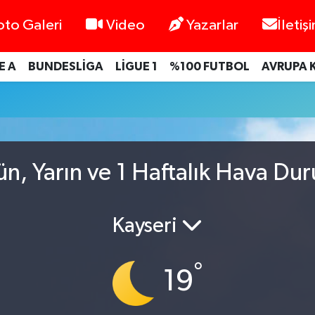
oto Galeri
Video
Yazarlar
İletiş
E A
BUNDESLİGA
LİGUE 1
%100 FUTBOL
AVRUPA 
ün, Yarın ve 1 Haftalık Hava Du
Kayseri
°
19