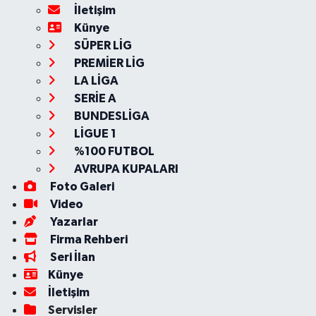
İletişim
Künye
SÜPER LİG
PREMİER LİG
LA LİGA
SERİE A
BUNDESLİGA
LİGUE 1
%100 FUTBOL
AVRUPA KUPALARI
Foto Galeri
Video
Yazarlar
Firma Rehberi
Seri İlan
Künye
İletişim
Servisler