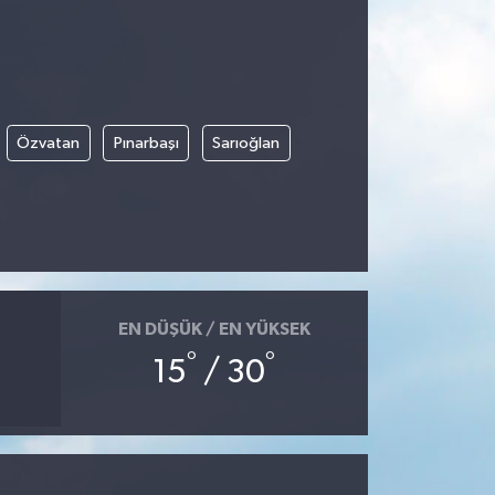
Özvatan
Pınarbaşı
Sarıoğlan
EN DÜŞÜK / EN YÜKSEK
°
°
15
/ 30