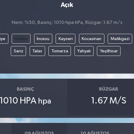
Açık
Nem: %50, Basınç: 1010 hpa hPa, Rüzgar: 1.67 m/s
iye
Hacılar
İncesu
Kayseri
Kocasinan
Melikgazi
Sarız
Talas
Tomarza
Yahyalı
Yeşilhisar
BASINÇ
RÜZGAR
1010 HPA
1.67 M/S
hpa
09 AĞUSTOS
10 AĞUSTOS