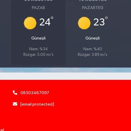
PAZAR
PAZARTESI
°
°
24
23
Güneşli
Güneşli
Nem: %34
Nem: %40
Rüzgar: 5.00 m/s
Rüzgar: 3.89 m/s
08503467097
[email protected]
zel