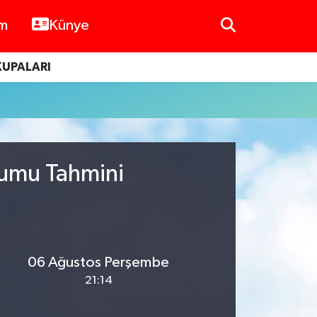
im
Künye
KUPALARI
rumu Tahmini
06 Ağustos Perşembe
21:14