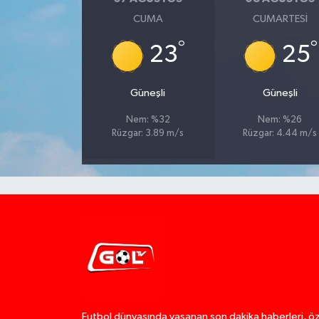
CUMA
CUMARTESI
°
°
23
25
Güneşli
Güneşli
Nem: %32
Nem: %26
Rüzgar: 3.89 m/s
Rüzgar: 4.44 m/s
Futbol dünyasında yaşanan son dakika haberleri, ö