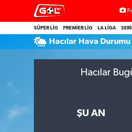
F
SÜPER LİG
PREMİER LİG
LA LİGA
SERİ
Hacılar Hava Durumu
Hacılar Bug
ŞU AN