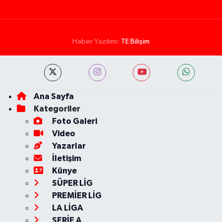
Haber Yazılımı:
TE Bilişim
Ana Sayfa
Kategoriler
Foto Galeri
Video
Yazarlar
İletişim
Künye
SÜPER LİG
PREMİER LİG
LA LİGA
SERİE A