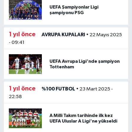
UEFA Şampiyonlar Ligi
şampiyonu PSG
1 yıl önce
AVRUPA KUPALARI
•
22 Mayıs 2025
- 09:41
UEFA Avrupa Ligi'nde şampiyon
Tottenham
1 yıl önce
%100 FUTBOL
•
23 Mart 2025 -
22:58
A Milli Takım tarihinde ilk kez
UEFA Uluslar A Ligi'ne yükseldi