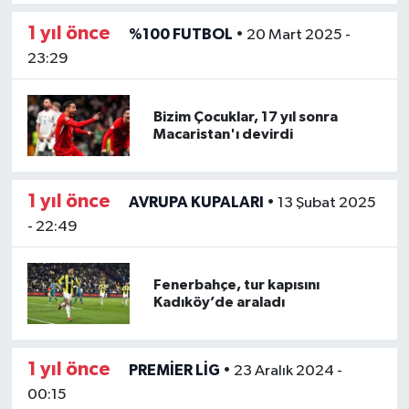
1 yıl önce
%100 FUTBOL
•
20 Mart 2025 -
23:29
Bizim Çocuklar, 17 yıl sonra
Macaristan'ı devirdi
1 yıl önce
AVRUPA KUPALARI
•
13 Şubat 2025
- 22:49
Fenerbahçe, tur kapısını
Kadıköy’de araladı
1 yıl önce
PREMİER LİG
•
23 Aralık 2024 -
00:15