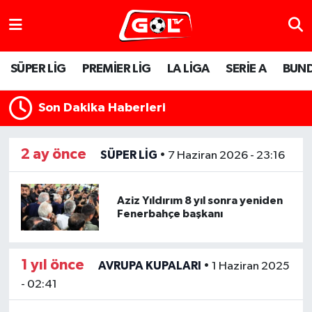
SÜPER LİG
PREMİER LİG
LA LİGA
SERİE A
BUND
Son Dakika Haberleri
2 ay önce
SÜPER LİG
•
7 Haziran 2026 - 23:16
Aziz Yıldırım 8 yıl sonra yeniden
Fenerbahçe başkanı
1 yıl önce
AVRUPA KUPALARI
•
1 Haziran 2025
- 02:41