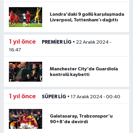
Londra’daki 9 gollü karşılaşmada
Liverpool, Tottenham'ı dağıttı
1 yıl önce
PREMİER LİG
•
22 Aralık 2024 -
16:47
Manchester City’de Guardiola
kontrolü kaybetti
1 yıl önce
SÜPER LİG
•
17 Aralık 2024 - 00:40
Galatasaray, Trabzonspor'u
90+8'de devirdi