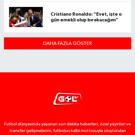
Cristiano Ronaldo: "Evet, işte o
gün emekli olup bırakacağım"
DAHA FAZLA GÖSTER
Futbol dünyasında yaşanan son dakika haberleri, özel yayınları ve
transfer gelişmelerini; futbolun kalbi mottosuyla oluşturulan