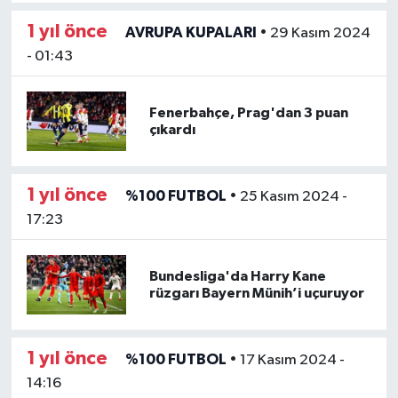
1 yıl önce
AVRUPA KUPALARI
•
29 Kasım 2024
- 01:43
Fenerbahçe, Prag'dan 3 puan
çıkardı
1 yıl önce
%100 FUTBOL
•
25 Kasım 2024 -
17:23
Bundesliga'da Harry Kane
rüzgarı Bayern Münih’i uçuruyor
1 yıl önce
%100 FUTBOL
•
17 Kasım 2024 -
14:16