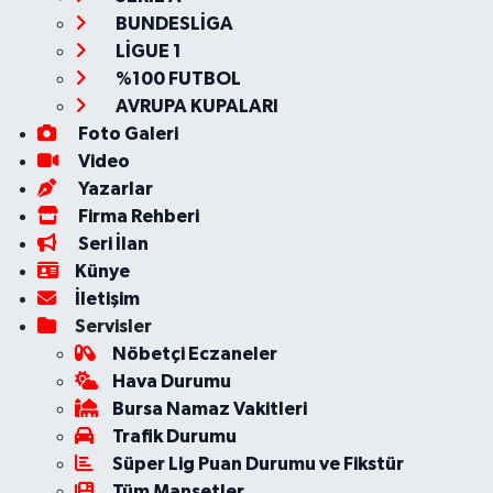
BUNDESLİGA
LİGUE 1
%100 FUTBOL
AVRUPA KUPALARI
Foto Galeri
Video
Yazarlar
Firma Rehberi
Seri İlan
Künye
İletişim
Servisler
Nöbetçi Eczaneler
Hava Durumu
Bursa Namaz Vakitleri
Trafik Durumu
Süper Lig Puan Durumu ve Fikstür
Tüm Manşetler