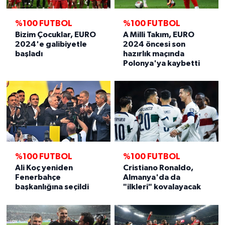
%100 FUTBOL
%100 FUTBOL
Bizim Çocuklar, EURO
A Milli Takım, EURO
2024'e galibiyetle
2024 öncesi son
başladı
hazırlık maçında
Polonya'ya kaybetti
%100 FUTBOL
%100 FUTBOL
Ali Koç yeniden
Cristiano Ronaldo,
Fenerbahçe
Almanya'da da
başkanlığına seçildi
"ilkleri" kovalayacak