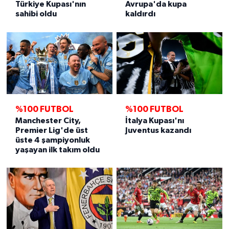
Türkiye Kupası'nın
Avrupa'da kupa
sahibi oldu
kaldırdı
%100 FUTBOL
%100 FUTBOL
Manchester City,
İtalya Kupası'nı
Premier Lig'de üst
Juventus kazandı
üste 4 şampiyonluk
yaşayan ilk takım oldu