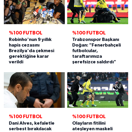
%100 FUTBOL
%100 FUTBOL
Robinho'nun 9 yıllık
Trabzonspor Başkanı
hapis cezasını
Doğan: "Fenerbahçeli
Brezilya'da çekmesi
futbolcular,
gerektiğine karar
taraftarımıza
verildi
şerefsizce saldırdı"
%100 FUTBOL
%100 FUTBOL
Dani Alves, kefaletle
Olayların fitilini
serbest bırakılacak
ateşleyen maskeli