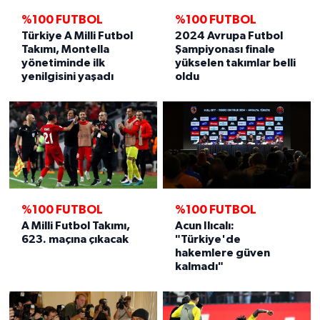
%100 FUTBOL
%100 FUTBOL
Türkiye A Milli Futbol
2024 Avrupa Futbol
Takımı, Montella
Şampiyonası finale
yönetiminde ilk
yükselen takımlar belli
yenilgisini yaşadı
oldu
%100 FUTBOL
%100 FUTBOL
A Milli Futbol Takımı,
Acun Ilıcalı:
623. maçına çıkacak
"Türkiye'de
hakemlere güven
kalmadı"