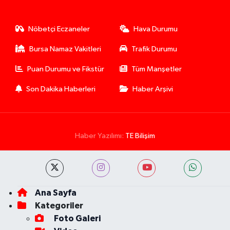
Nöbetçi Eczaneler
Hava Durumu
Bursa Namaz Vakitleri
Trafik Durumu
Puan Durumu ve Fikstür
Tüm Manşetler
Son Dakika Haberleri
Haber Arşivi
Haber Yazılımı:
TE Bilişim
Ana Sayfa
Kategoriler
Foto Galeri