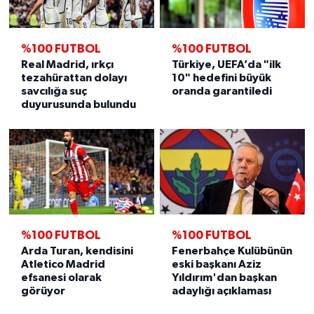
%100 FUTBOL
%100 FUTBOL
Real Madrid, ırkçı
Türkiye, UEFA’da "ilk
tezahürattan dolayı
10" hedefini büyük
savcılığa suç
oranda garantiledi
duyurusunda bulundu
%100 FUTBOL
%100 FUTBOL
Arda Turan, kendisini
Fenerbahçe Kulübünün
Atletico Madrid
eski başkanı Aziz
efsanesi olarak
Yıldırım'dan başkan
görüyor
adaylığı açıklaması