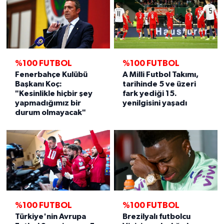
%100 FUTBOL
%100 FUTBOL
Fenerbahçe Kulübü
A Milli Futbol Takımı,
Başkanı Koç:
tarihinde 5 ve üzeri
"Kesinlikle hiçbir şey
fark yediği 15.
yapmadığımız bir
yenilgisini yaşadı
durum olmayacak"
%100 FUTBOL
%100 FUTBOL
Türkiye'nin Avrupa
Brezilyalı futbolcu