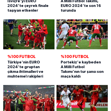
İsviçre'yi EURO
A Milli Futbol Takımı,
2024'te çeyrek finale
EURO 2024'te son 16
taşıyan etkenler
turunda
%100 FUTBOL
%100 FUTBOL
Türkiye'nin EURO
Portekiz'e kaybeden
2024'te gruptan
A Milli Futbol
çıkma ihtimalleri ve
Takımı'nın tur şansı son
muhtemel rakipleri
maça kaldı