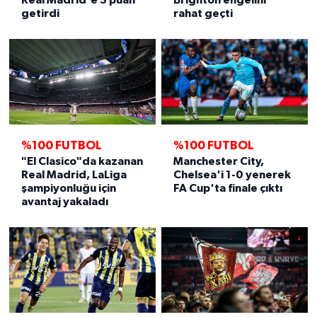
Real Madrid'e 3 puan
Brighton engelini
getirdi
rahat geçti
%100 FUTBOL
%100 FUTBOL
"El Clasico"da kazanan
Manchester City,
Real Madrid, LaLiga
Chelsea'i 1-0 yenerek
şampiyonluğu için
FA Cup'ta finale çıktı
avantaj yakaladı