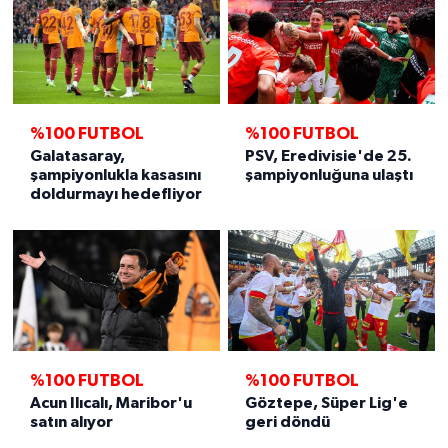
%100 FUTBOL
%100 FUTBOL
Galatasaray,
PSV, Eredivisie'de 25.
şampiyonlukla kasasını
şampiyonluğuna ulaştı
doldurmayı hedefliyor
%100 FUTBOL
%100 FUTBOL
Acun Ilıcalı, Maribor'u
Göztepe, Süper Lig'e
satın alıyor
geri döndü