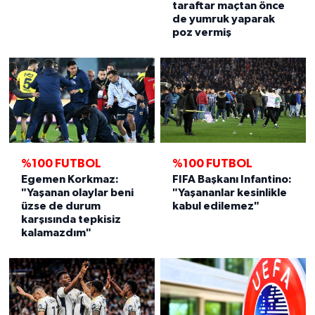
taraftar maçtan önce
de yumruk yaparak
poz vermiş
%100 FUTBOL
%100 FUTBOL
Egemen Korkmaz:
FIFA Başkanı Infantino:
"Yaşanan olaylar beni
"Yaşananlar kesinlikle
üzse de durum
kabul edilemez"
karşısında tepkisiz
kalamazdım"