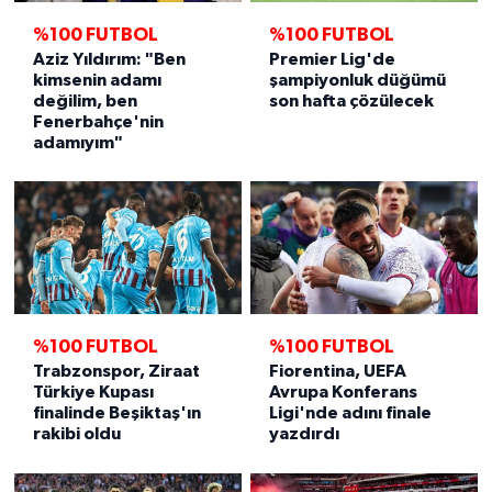
%100 FUTBOL
%100 FUTBOL
Aziz Yıldırım: "Ben
Premier Lig'de
kimsenin adamı
şampiyonluk düğümü
değilim, ben
son hafta çözülecek
Fenerbahçe'nin
adamıyım"
%100 FUTBOL
%100 FUTBOL
Trabzonspor, Ziraat
Fiorentina, UEFA
Türkiye Kupası
Avrupa Konferans
finalinde Beşiktaş'ın
Ligi'nde adını finale
rakibi oldu
yazdırdı