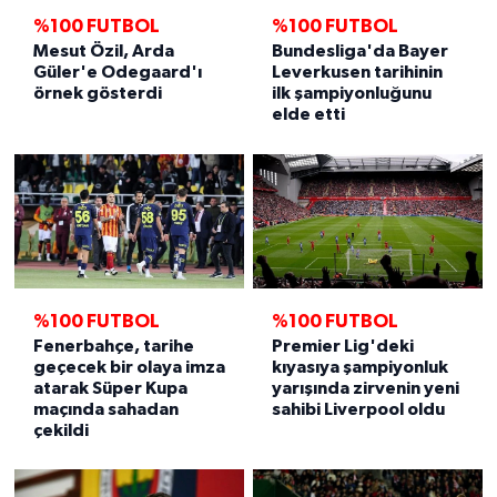
%100 FUTBOL
%100 FUTBOL
Mesut Özil, Arda
Bundesliga'da Bayer
Güler'e Odegaard'ı
Leverkusen tarihinin
örnek gösterdi
ilk şampiyonluğunu
elde etti
%100 FUTBOL
%100 FUTBOL
Fenerbahçe, tarihe
Premier Lig'deki
geçecek bir olaya imza
kıyasıya şampiyonluk
atarak Süper Kupa
yarışında zirvenin yeni
maçında sahadan
sahibi Liverpool oldu
çekildi