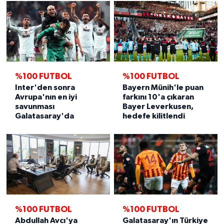
%100 FUTBOL
%100 FUTBOL
Inter'den sonra
Bayern Münih'le puan
Avrupa'nın en iyi
farkını 10'a çıkaran
savunması
Bayer Leverkusen,
Galatasaray'da
hedefe kilitlendi
%100 FUTBOL
%100 FUTBOL
Abdullah Avcı'ya
Galatasaray'ın Türkiye