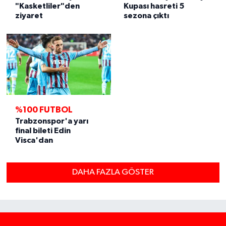
"Kasketliler"den
Kupası hasreti 5
ziyaret
sezona çıktı
%100 FUTBOL
Trabzonspor'a yarı
final bileti Edin
Visca'dan
DAHA FAZLA GÖSTER