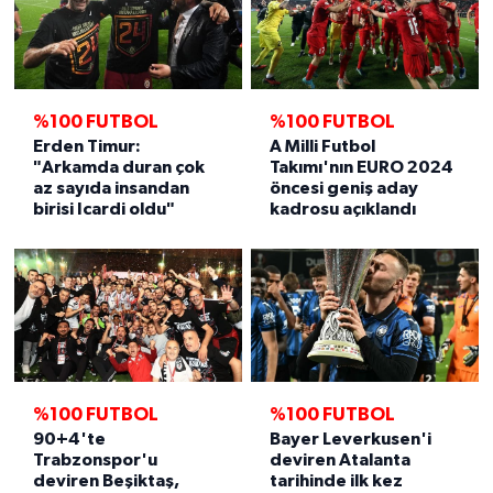
%100 FUTBOL
%100 FUTBOL
Erden Timur:
A Milli Futbol
"Arkamda duran çok
Takımı'nın EURO 2024
az sayıda insandan
öncesi geniş aday
birisi Icardi oldu"
kadrosu açıklandı
%100 FUTBOL
%100 FUTBOL
90+4'te
Bayer Leverkusen'i
Trabzonspor'u
deviren Atalanta
deviren Beşiktaş,
tarihinde ilk kez