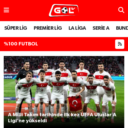
SÜPER LİG
PREMİER LİG
LA LİGA
SERİE A
BUND
%100 FUTBOL
A Milli Takım tarihinde ilk kez UEFA Uluslar A
Ligi'ne yükseldi