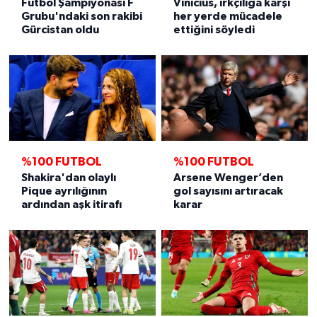
Futbol Şampiyonası F
Vinicius, ırkçılığa karşı
Grubu'ndaki son rakibi
her yerde mücadele
Gürcistan oldu
ettiğini söyledi
%100 FUTBOL
%100 FUTBOL
Shakira'dan olaylı
Arsene Wenger’den
Pique ayrılığının
gol sayısını artıracak
ardından aşk itirafı
karar