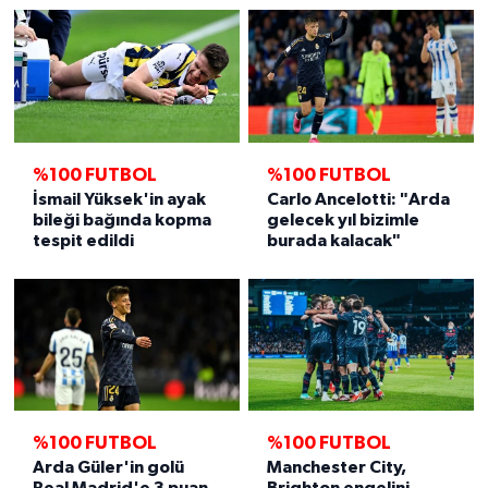
%100 FUTBOL
%100 FUTBOL
İsmail Yüksek'in ayak
Carlo Ancelotti: "Arda
bileği bağında kopma
gelecek yıl bizimle
tespit edildi
burada kalacak"
%100 FUTBOL
%100 FUTBOL
Arda Güler'in golü
Manchester City,