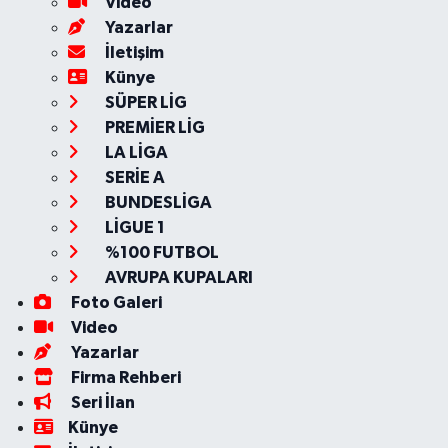
Video
Yazarlar
İletişim
Künye
SÜPER LİG
PREMİER LİG
LA LİGA
SERİE A
BUNDESLİGA
LİGUE 1
%100 FUTBOL
AVRUPA KUPALARI
Foto Galeri
Video
Yazarlar
Firma Rehberi
Seri İlan
Künye