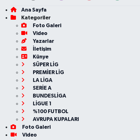
Ana Sayfa
Kategoriler
Foto Galeri
Video
Yazarlar
İletişim
Künye
SÜPER LİG
PREMİER LİG
LA LİGA
SERİE A
BUNDESLİGA
LİGUE 1
%100 FUTBOL
AVRUPA KUPALARI
Foto Galeri
Video