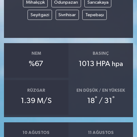
Mihalıççık
Odunpazarı
Sarıcakaya
Seyitgazi
Sivrihisar
Tepebaşı
NEM
BASINÇ
%67
1013 HPA
hpa
RÜZGAR
EN DÜŞÜK / EN YÜKSEK
°
°
1.39 M/S
18
/ 31
10 AĞUSTOS
11 AĞUSTOS