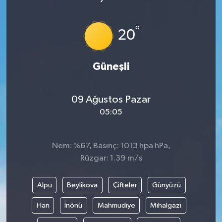
°
20
Güneşli
09 Ağustos Pazar
05:05
Nem: %67, Basınç: 1013 hpa hPa,
Rüzgar: 1.39 m/s
Alpu
Beylikova
Çifteler
Günyüzü
Han
İnönü
Mahmudiye
Mihalgazi