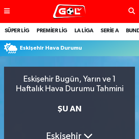
SÜPER LİG
PREMİER LİG
LA LİGA
SERİE A
BUND
Eskişehir Hava Durumu
Eskişehir Bugün, Yarın ve 1
Haftalık Hava Durumu Tahmini
ŞU AN
Eskişehir