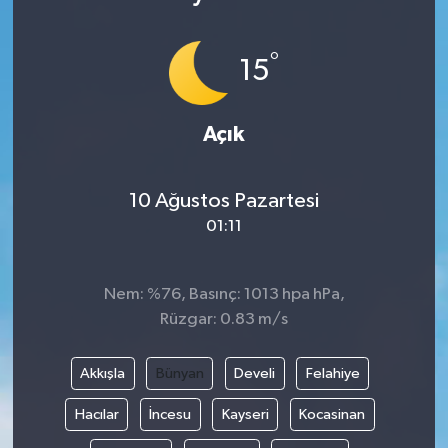
°
15
Açık
10 Ağustos Pazartesi
01:11
Nem: %76, Basınç: 1013 hpa hPa,
Rüzgar: 0.83 m/s
Akkışla
Bünyan
Develi
Felahiye
Hacılar
İncesu
Kayseri
Kocasinan