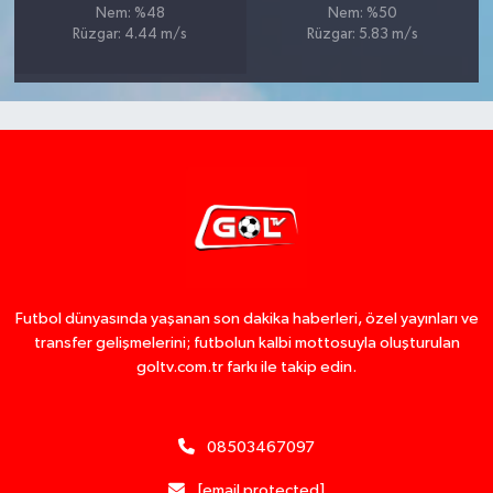
Nem: %48
Nem: %50
Rüzgar: 4.44 m/s
Rüzgar: 5.83 m/s
Futbol dünyasında yaşanan son dakika haberleri, özel yayınları ve
transfer gelişmelerini; futbolun kalbi mottosuyla oluşturulan
goltv.com.tr farkı ile takip edin.
08503467097
[email protected]