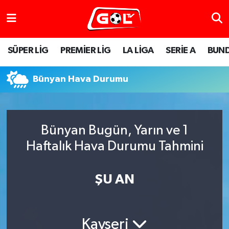
SÜPER LİG
PREMİER LİG
LA LİGA
SERİE A
BUND
Bünyan Hava Durumu
Bünyan Bugün, Yarın ve 1
Haftalık Hava Durumu Tahmini
ŞU AN
Kayseri