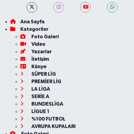
Ana Sayfa
Kategoriler
Foto Galeri
Video
Yazarlar
İletişim
Künye
SÜPER LİG
PREMİER LİG
LA LİGA
SERİE A
BUNDESLİGA
LİGUE 1
%100 FUTBOL
AVRUPA KUPALARI
Foto Galeri