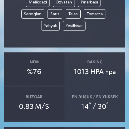
Melikgazi
Özvatan
Pınarbaşı
Sarıoğlan
Sarız
Talas
Tomarza
Yahyalı
Yeşilhisar
NEM
BASINÇ
%76
1013 HPA
hpa
RÜZGAR
EN DÜŞÜK / EN YÜKSEK
°
°
0.83 M/S
14
/ 30