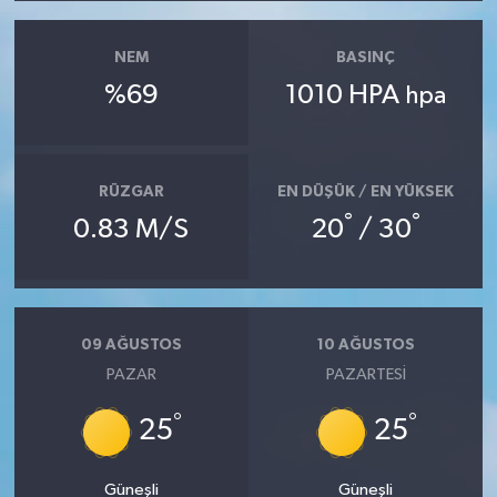
NEM
BASINÇ
%69
1010 HPA
hpa
RÜZGAR
EN DÜŞÜK / EN YÜKSEK
°
°
0.83 M/S
20
/ 30
09 AĞUSTOS
10 AĞUSTOS
PAZAR
PAZARTESI
°
°
25
25
Güneşli
Güneşli