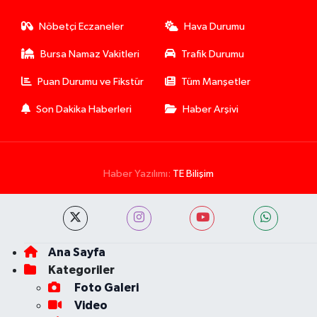
Nöbetçi Eczaneler
Hava Durumu
Bursa Namaz Vakitleri
Trafik Durumu
Puan Durumu ve Fikstür
Tüm Manşetler
Son Dakika Haberleri
Haber Arşivi
Haber Yazılımı:
TE Bilişim
Ana Sayfa
Kategoriler
Foto Galeri
Video