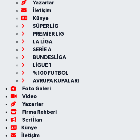
Yazarlar
İletişim
Künye
SÜPER LİG
PREMİER LİG
LA LİGA
SERİE A
BUNDESLİGA
LİGUE 1
%100 FUTBOL
AVRUPA KUPALARI
Foto Galeri
Video
Yazarlar
Firma Rehberi
Seri İlan
Künye
İletişim