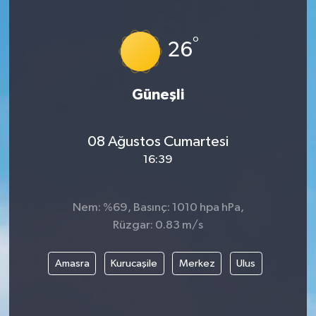
°
26
Güneşli
08 Ağustos Cumartesi
16:39
Nem: %69, Basınç: 1010 hpa hPa,
Rüzgar: 0.83 m/s
Amasra
Kurucaşile
Merkez
Ulus