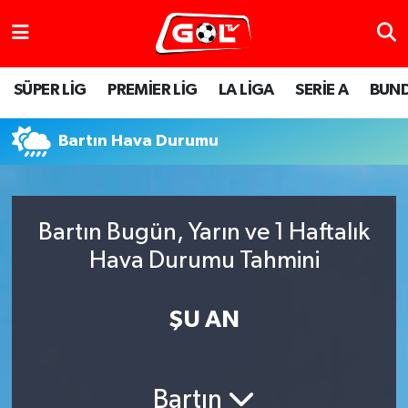
SÜPER LİG
PREMİER LİG
LA LİGA
SERİE A
BUND
Bartın Hava Durumu
Bartın Bugün, Yarın ve 1 Haftalık
Hava Durumu Tahmini
ŞU AN
Bartın