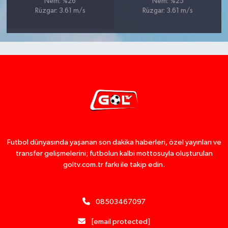
Nem: %26
Nem: %25
Rüzgar: 3.61 m/s
Rüzgar: 3.61 m/s
Futbol dünyasında yaşanan son dakika haberleri, özel yayınları ve
transfer gelişmelerini; futbolun kalbi mottosuyla oluşturulan
goltv.com.tr farkı ile takip edin.
08503467097
[email protected]