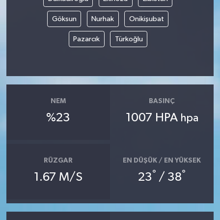
Göksun
Nurhak
Onikişubat
Pazarcık
Türkoğlu
NEM
BASINÇ
%23
1007 HPA
hpa
RÜZGAR
EN DÜŞÜK / EN YÜKSEK
°
°
1.67 M/S
23
/ 38