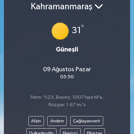
Kahramanmaraş
°
31
Güneşli
09 Ağustos Pazar
05:50
Nem: %23, Basınç: 1007 hpa hPa,
Rüzgar: 1.67 m/s
Afşin
Andırın
Çağlayancerit
Dulkadiroğlu
Ekinözü
Elbistan