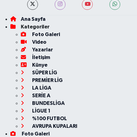
Ana Sayfa
Kategoriler
Foto Galeri
Video
Yazarlar
İletişim
Künye
SÜPER LİG
PREMİER LİG
LA LİGA
SERİE A
BUNDESLİGA
LİGUE 1
%100 FUTBOL
AVRUPA KUPALARI
Foto Galeri