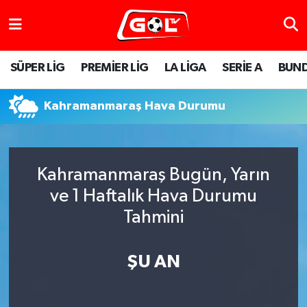
SÜPER LİG
PREMİER LİG
LA LİGA
SERİE A
BUND
Kahramanmaraş Hava Durumu
Kahramanmaraş Bugün, Yarın
ve 1 Haftalık Hava Durumu
Tahmini
ŞU AN