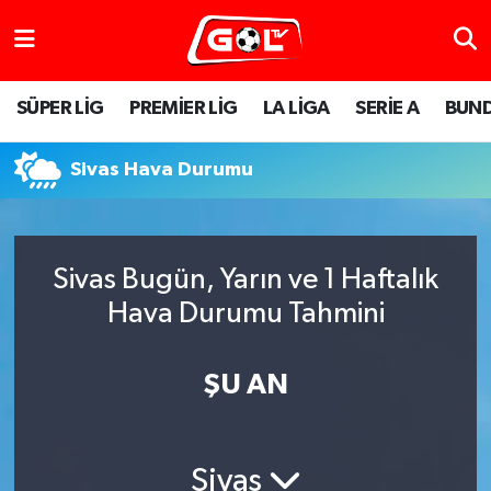
SÜPER LİG
PREMİER LİG
LA LİGA
SERİE A
BUND
Sivas Hava Durumu
Sivas Bugün, Yarın ve 1 Haftalık
Hava Durumu Tahmini
ŞU AN
Sivas