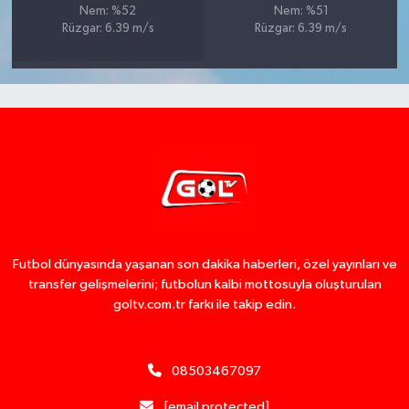
Nem: %52
Nem: %51
Rüzgar: 6.39 m/s
Rüzgar: 6.39 m/s
Futbol dünyasında yaşanan son dakika haberleri, özel yayınları ve
transfer gelişmelerini; futbolun kalbi mottosuyla oluşturulan
goltv.com.tr farkı ile takip edin.
08503467097
[email protected]