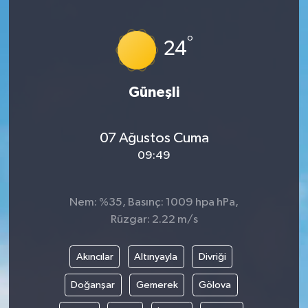
°
24
Güneşli
07 Ağustos Cuma
09:49
Nem: %35, Basınç: 1009 hpa hPa,
Rüzgar: 2.22 m/s
Akıncılar
Altınyayla
Divriği
Doğanşar
Gemerek
Gölova