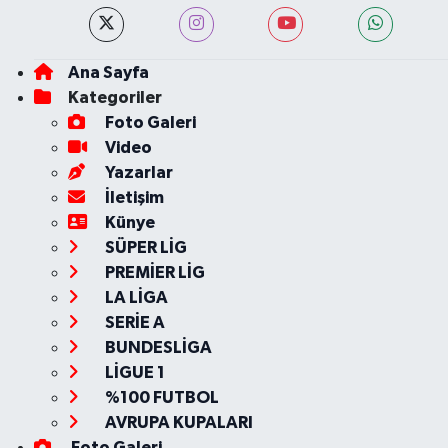
Ana Sayfa
Kategoriler
Foto Galeri
Video
Yazarlar
İletişim
Künye
SÜPER LİG
PREMİER LİG
LA LİGA
SERİE A
BUNDESLİGA
LİGUE 1
%100 FUTBOL
AVRUPA KUPALARI
Foto Galeri