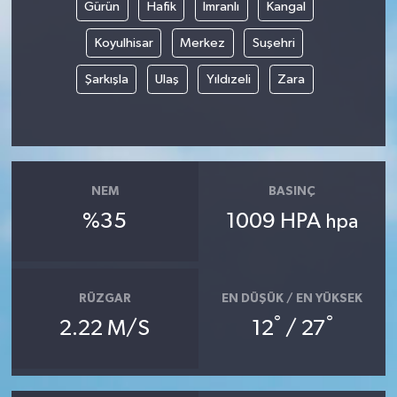
Gürün
Hafik
İmranlı
Kangal
Koyulhisar
Merkez
Suşehri
Şarkışla
Ulaş
Yıldızeli
Zara
NEM
BASINÇ
%35
1009 HPA
hpa
RÜZGAR
EN DÜŞÜK / EN YÜKSEK
°
°
2.22 M/S
12
/ 27