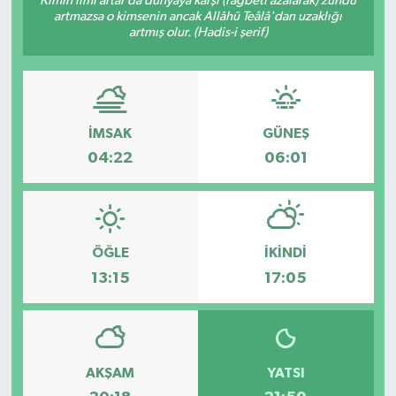
Kimin ilmi artar da dünyaya karşı (rağbeti azalarak) zühdü
artmazsa o kimsenin ancak Allâhü Teâlâ'dan uzaklığı
artmış olur. (Hadis-i şerif)
İMSAK
GÜNEŞ
04:22
06:01
ÖĞLE
İKINDI
13:15
17:05
AKŞAM
YATSI