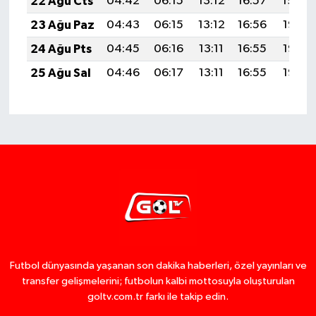
22 Ağu Cts
04:42
06:15
13:12
16:57
19:59
23 Ağu Paz
04:43
06:15
13:12
16:56
19:58
24 Ağu Pts
04:45
06:16
13:11
16:55
19:56
25 Ağu Sal
04:46
06:17
13:11
16:55
19:55
Futbol dünyasında yaşanan son dakika haberleri, özel yayınları ve
transfer gelişmelerini; futbolun kalbi mottosuyla oluşturulan
goltv.com.tr farkı ile takip edin.