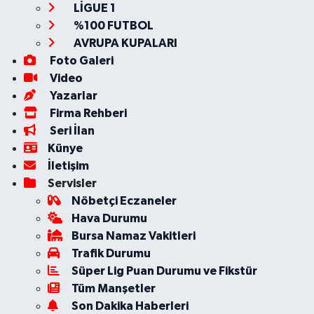
LİGUE 1
%100 FUTBOL
AVRUPA KUPALARI
Foto Galeri
Video
Yazarlar
Firma Rehberi
Seri İlan
Künye
İletişim
Servisler
Nöbetçi Eczaneler
Hava Durumu
Bursa Namaz Vakitleri
Trafik Durumu
Süper Lig Puan Durumu ve Fikstür
Tüm Manşetler
Son Dakika Haberleri