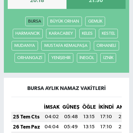
20:18
21:50
BURSA
BÜYÜK ORHAN
GEMLİK
HARMANCIK
KARACABEY
KELES
KESTEL
MUDANYA
MUSTAFA KEMALPAŞA
ORHANELİ
ORHANGAZİ
YENİŞEHİR
İNEGÖL
İZNİK
BURSA AYLIK NAMAZ VAKITLERI
İMSAK
GÜNEŞ
ÖĞLE
İKINDI
AKŞA
25 Tem Cts
04:02
05:48
13:15
17:10
20:33
26 Tem Paz
04:04
05:49
13:15
17:10
20:32