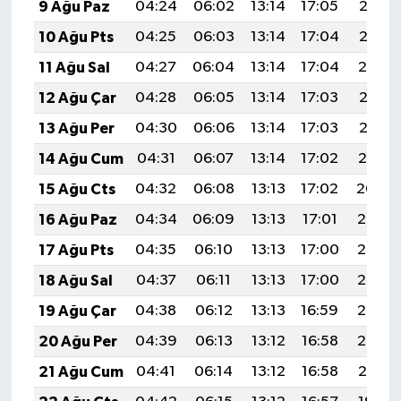
9 Ağu Paz
04:24
06:02
13:14
17:05
20:17
10 Ağu Pts
04:25
06:03
13:14
17:04
20:16
11 Ağu Sal
04:27
06:04
13:14
17:04
20:14
12 Ağu Çar
04:28
06:05
13:14
17:03
20:13
13 Ağu Per
04:30
06:06
13:14
17:03
20:12
14 Ağu Cum
04:31
06:07
13:14
17:02
20:10
15 Ağu Cts
04:32
06:08
13:13
17:02
20:09
16 Ağu Paz
04:34
06:09
13:13
17:01
20:08
17 Ağu Pts
04:35
06:10
13:13
17:00
20:06
18 Ağu Sal
04:37
06:11
13:13
17:00
20:05
19 Ağu Çar
04:38
06:12
13:13
16:59
20:03
20 Ağu Per
04:39
06:13
13:12
16:58
20:02
21 Ağu Cum
04:41
06:14
13:12
16:58
20:01