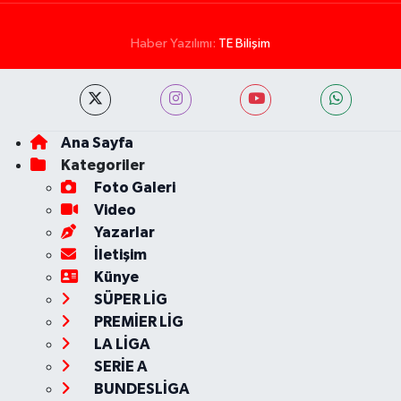
Haber Yazılımı:
TE Bilişim
Ana Sayfa
Kategoriler
Foto Galeri
Video
Yazarlar
İletişim
Künye
SÜPER LİG
PREMİER LİG
LA LİGA
SERİE A
BUNDESLİGA