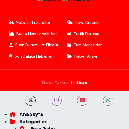
Nöbetçi Eczaneler
Hava Durumu
Bursa Namaz Vakitleri
Trafik Durumu
Puan Durumu ve Fikstür
Tüm Manşetler
Son Dakika Haberleri
Haber Arşivi
Haber Yazılımı:
TE Bilişim
Ana Sayfa
Kategoriler
Foto Galeri