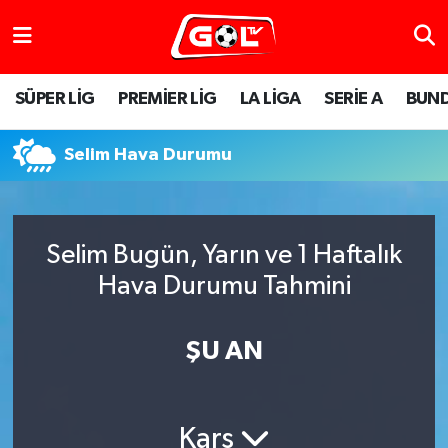
SÜPER LİG
PREMİER LİG
LA LİGA
SERİE A
BUND
Selim Hava Durumu
Selim Bugün, Yarın ve 1 Haftalık
Hava Durumu Tahmini
ŞU AN
Kars