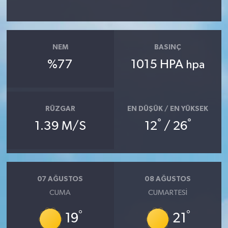
NEM
BASINÇ
%77
1015 HPA
hpa
RÜZGAR
EN DÜŞÜK / EN YÜKSEK
°
°
1.39 M/S
12
/ 26
07 AĞUSTOS
08 AĞUSTOS
CUMA
CUMARTESI
°
°
19
21