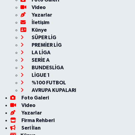
Video
Yazarlar
İletişim
Künye
SÜPER LİG
PREMİER LİG
LA LİGA
SERİE A
BUNDESLİGA
LİGUE 1
%100 FUTBOL
AVRUPA KUPALARI
Foto Galeri
Video
Yazarlar
Firma Rehberi
Seri İlan