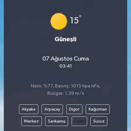
°
15
Güneşli
07 Ağustos Cuma
03:41
Nem: %77, Basınç: 1015 hpa hPa,
Rüzgar: 1.39 m/s
Akyaka
Arpaçay
Digor
Kağızman
Merkez
Sarıkamış
Selim
Susuz