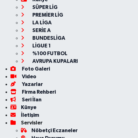
SÜPER LİG
PREMİER LİG
LA LİGA
SERİE A
BUNDESLİGA
LİGUE 1
%100 FUTBOL
AVRUPA KUPALARI
Foto Galeri
Video
Yazarlar
Firma Rehberi
Seri İlan
Künye
İletişim
Servisler
Nöbetçi Eczaneler