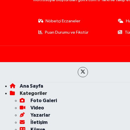
Nöbetçi Eczaneler
H
Puan Durumu ve Fikstür
Tü
Ana Sayfa
Kategoriler
Foto Galeri
Video
Yazarlar
İletişim
Künye