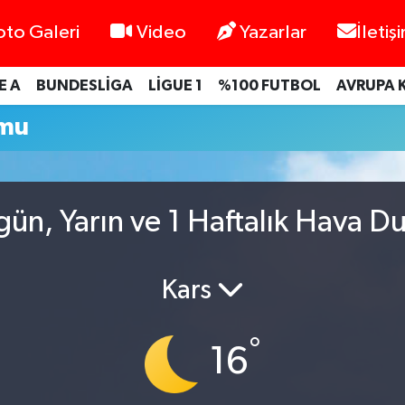
oto Galeri
Video
Yazarlar
İletiş
E A
BUNDESLİGA
LİGUE 1
%100 FUTBOL
AVRUPA 
umu
ün, Yarın ve 1 Haftalık Hava D
Kars
°
16