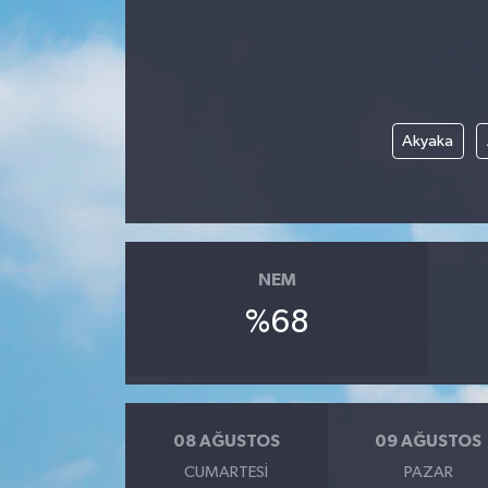
Akyaka
NEM
%68
08 AĞUSTOS
09 AĞUSTOS
CUMARTESI
PAZAR