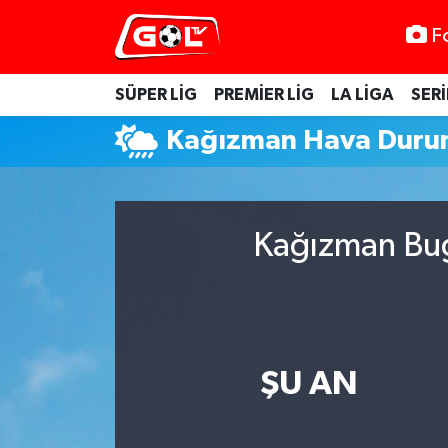
F
SÜPER LİG
PREMİER LİG
LA LİGA
SERİ
Kağızman Hava Dur
Kağızman Bug
ŞU AN