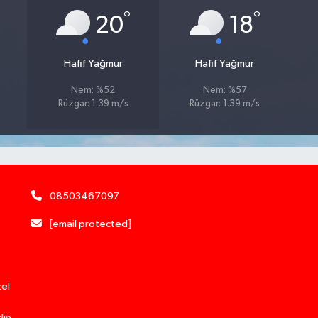
°
°
20
18
Hafif Yağmur
Hafif Yağmur
Nem: %52
Nem: %57
Rüzgar: 1.39 m/s
Rüzgar: 1.39 m/s
08503467097
[email protected]
zel
din.