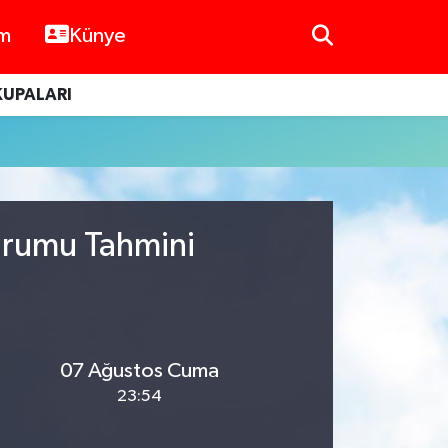
im
Künye
KUPALARI
urumu Tahmini
07 Ağustos Cuma
23:54