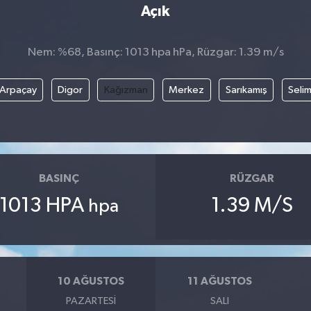
Açık
Nem: %68, Basınç: 1013 hpa hPa, Rüzgar: 1.39 m/s
Arpaçay
Digor
Kağızman
Merkez
Sarıkamış
Seli
BASINÇ
RÜZGAR
1013 HPA
1.39 M/S
hpa
10 AĞUSTOS
11 AĞUSTOS
PAZARTESI
SALI