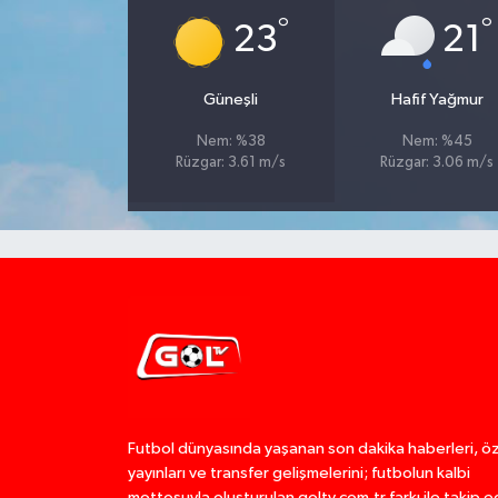
°
°
23
21
Güneşli
Hafif Yağmur
Nem: %38
Nem: %45
Rüzgar: 3.61 m/s
Rüzgar: 3.06 m/s
Futbol dünyasında yaşanan son dakika haberleri, ö
yayınları ve transfer gelişmelerini; futbolun kalbi
mottosuyla oluşturulan goltv.com.tr farkı ile takip e