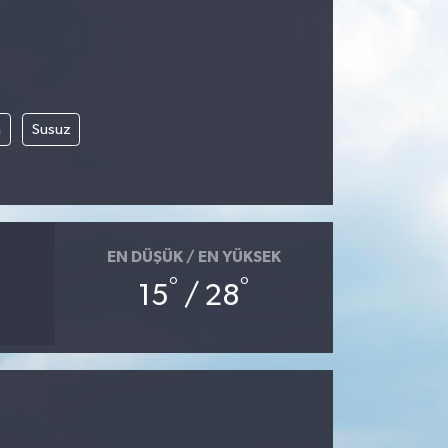
m
Susuz
EN DÜŞÜK / EN YÜKSEK
°
°
15
/ 28