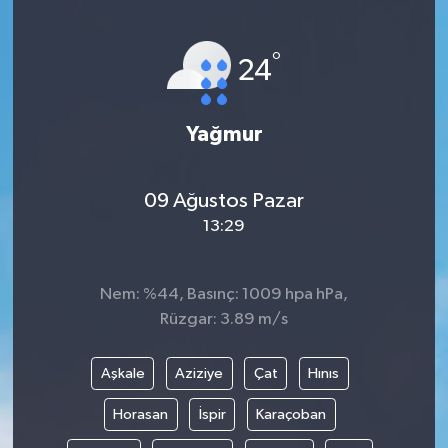
°
24
Yağmur
09 Ağustos Pazar
13:29
Nem: %44, Basınç: 1009 hpa hPa,
Rüzgar: 3.89 m/s
Aşkale
Aziziye
Çat
Hınıs
Horasan
İspir
Karaçoban