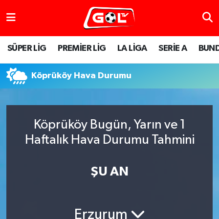
SÜPER LİG
PREMİER LİG
LA LİGA
SERİE A
BUND
Köprüköy Hava Durumu
Köprüköy Bugün, Yarın ve 1
Haftalık Hava Durumu Tahmini
ŞU AN
Erzurum