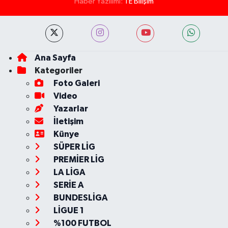
Haber Yazılımı:
TE Bilişim
Ana Sayfa
Kategoriler
Foto Galeri
Video
Yazarlar
İletişim
Künye
SÜPER LİG
PREMİER LİG
LA LİGA
SERİE A
BUNDESLİGA
LİGUE 1
%100 FUTBOL