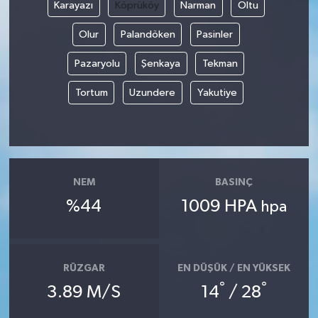
Karayazı
Köprüköy
Narman
Oltu
Olur
Palandöken
Pasinler
Pazaryolu
Şenkaya
Tekman
Tortum
Uzundere
Yakutiye
NEM
BASINÇ
%44
1009 HPA
hpa
RÜZGAR
EN DÜŞÜK / EN YÜKSEK
°
°
3.89 M/S
14
/ 28