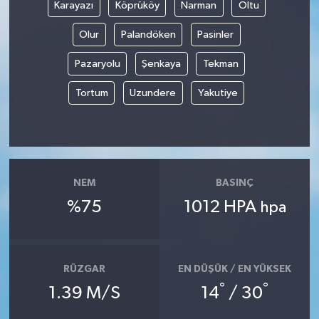
Karayazı
Köprüköy
Narman
Oltu
Olur
Palandöken
Pasinler
Pazaryolu
Şenkaya
Tekman
Tortum
Uzundere
Yakutiye
NEM
BASINÇ
%75
1012 HPA
hpa
RÜZGAR
EN DÜŞÜK / EN YÜKSEK
°
°
1.39 M/S
14
/ 30