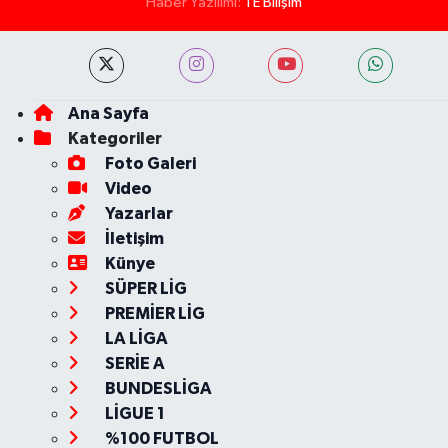
Haber Yazılımı:
TE Bilişim
Ana Sayfa
Kategoriler
Foto Galeri
Video
Yazarlar
İletişim
Künye
SÜPER LİG
PREMİER LİG
LA LİGA
SERİE A
BUNDESLİGA
LİGUE 1
%100 FUTBOL