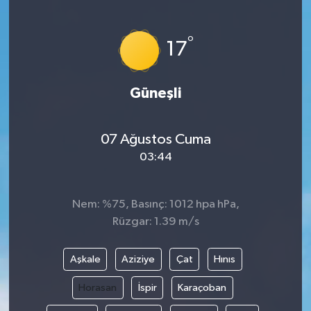
°
17
Güneşli
07 Ağustos Cuma
03:44
Nem: %75, Basınç: 1012 hpa hPa,
Rüzgar: 1.39 m/s
Aşkale
Aziziye
Çat
Hınıs
Horasan
İspir
Karaçoban