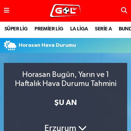
SÜPER LİG
PREMİER LİG
LA LİGA
SERİE A
BUND
Horasan Hava Durumu
Horasan Bugün, Yarın ve 1
Haftalık Hava Durumu Tahmini
ŞU AN
Erzurum