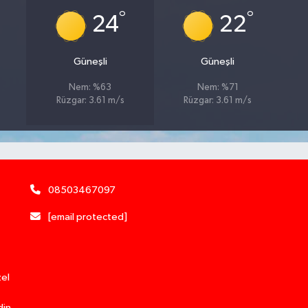
°
°
24
22
Güneşli
Güneşli
Nem: %63
Nem: %71
Rüzgar: 3.61 m/s
Rüzgar: 3.61 m/s
08503467097
[email protected]
zel
din.