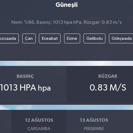
Güneşli
Nem: %86, Basınç: 1013 hpa hPa, Rüzgar: 0.83 m/s
ozcaada
Çan
Eceabat
Ezine
Gelibolu
Gökçeada
BASINÇ
RÜZGAR
1013 HPA
0.83 M/S
hpa
12 AĞUSTOS
13 AĞUSTOS
ÇARŞAMBA
PERŞEMBE