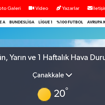
oto Galeri
Video
Yazarlar
İletiş
E A
BUNDESLİGA
LİGUE 1
%100 FUTBOL
AVRUPA 
n, Yarın ve 1 Haftalık Hava Du
Çanakkale
°
20