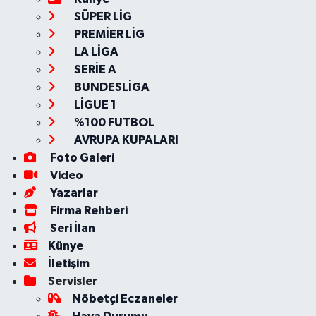
SÜPER LİG
PREMİER LİG
LA LİGA
SERİE A
BUNDESLİGA
LİGUE 1
%100 FUTBOL
AVRUPA KUPALARI
Foto Galeri
Video
Yazarlar
Firma Rehberi
Seri İlan
Künye
İletişim
Servisler
Nöbetçi Eczaneler