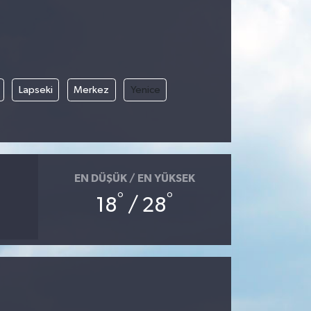
Lapseki
Merkez
Yenice
EN DÜŞÜK / EN YÜKSEK
°
°
18
/ 28