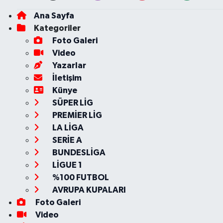
Ana Sayfa
Kategoriler
Foto Galeri
Video
Yazarlar
İletişim
Künye
SÜPER LİG
PREMİER LİG
LA LİGA
SERİE A
BUNDESLİGA
LİGUE 1
%100 FUTBOL
AVRUPA KUPALARI
Foto Galeri
Video