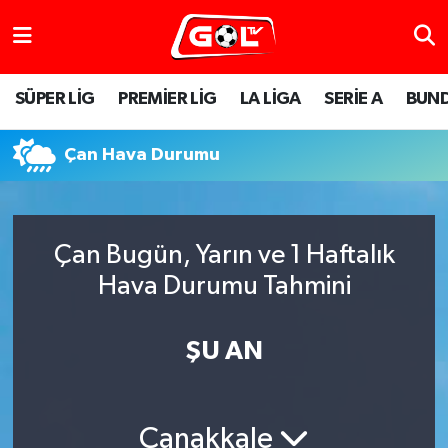
SÜPER LİG
PREMİER LİG
LA LİGA
SERİE A
BUND
Çan Hava Durumu
Çan Bugün, Yarın ve 1 Haftalık
Hava Durumu Tahmini
ŞU AN
Çanakkale