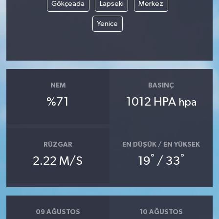
Gökçeada
Lapseki
Merkez
Yenice
NEM
BASINÇ
%71
1012 HPA
hpa
RÜZGAR
EN DÜŞÜK / EN YÜKSEK
°
°
2.22 M/S
19
/ 33
09 AĞUSTOS
10 AĞUSTOS