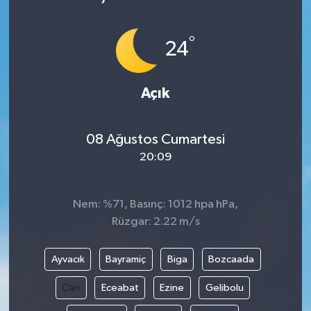
°
24
Açık
08 Ağustos Cumartesi
20:09
Nem: %71, Basınç: 1012 hpa hPa,
Rüzgar: 2.22 m/s
Ayvacık
Bayramiç
Biga
Bozcaada
Çan
Eceabat
Ezine
Gelibolu