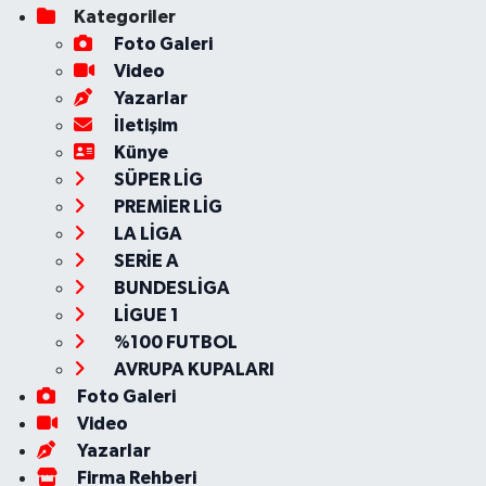
Kategoriler
Foto Galeri
Video
Yazarlar
İletişim
Künye
SÜPER LİG
PREMİER LİG
LA LİGA
SERİE A
BUNDESLİGA
LİGUE 1
%100 FUTBOL
AVRUPA KUPALARI
Foto Galeri
Video
Yazarlar
Firma Rehberi