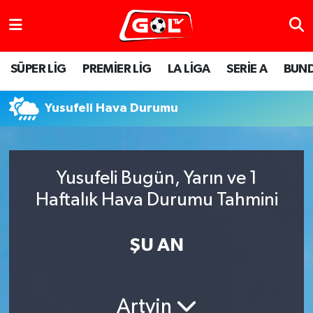
SÜPER LİG
PREMİER LİG
LA LİGA
SERİE A
BUND
Yusufeli Hava Durumu
Yusufeli Bugün, Yarın ve 1
Haftalık Hava Durumu Tahmini
ŞU AN
Artvin