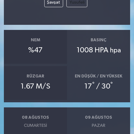
Şavşat
Yusufeli
NEM
BASINÇ
%47
1008 HPA
hpa
RÜZGAR
EN DÜŞÜK / EN YÜKSEK
°
°
1.67 M/S
17
/ 30
08 AĞUSTOS
09 AĞUSTOS
CUMARTESI
PAZAR