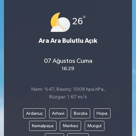
°
26
Ara Ara Bulutlu Açık
07 Ağustos Cuma
16:29
Nem: %47, Basınç: 1008 hpa hPa,
Rüzgar: 1.67 m/s
Ardanuç
Arhavi
Borçka
Hopa
Kemalpaşa
Merkez
Murgul