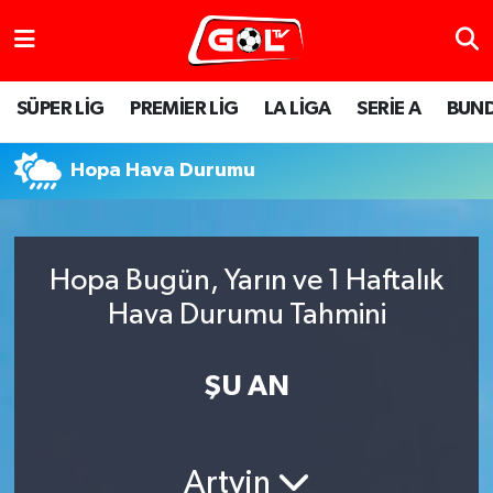
SÜPER LİG
PREMİER LİG
LA LİGA
SERİE A
BUND
Hopa Hava Durumu
Hopa Bugün, Yarın ve 1 Haftalık
Hava Durumu Tahmini
ŞU AN
Artvin