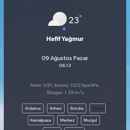
°
23
Hafif Yağmur
09 Ağustos Pazar
06:13
Nem: %91, Basınç: 1012 hpa hPa,
Rüzgar: 1.39 m/s
Ardanuç
Arhavi
Borçka
Hopa
Kemalpaşa
Merkez
Murgul