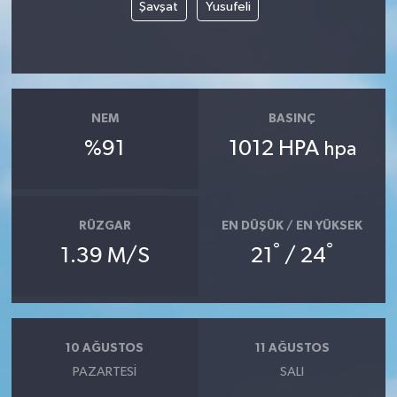
Şavşat
Yusufeli
NEM
BASINÇ
%91
1012 HPA
hpa
RÜZGAR
EN DÜŞÜK / EN YÜKSEK
°
°
1.39 M/S
21
/ 24
10 AĞUSTOS
11 AĞUSTOS
PAZARTESI
SALI