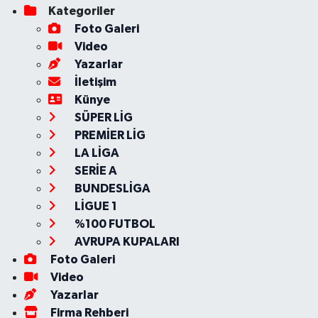
Kategoriler
Foto Galeri
Video
Yazarlar
İletişim
Künye
SÜPER LİG
PREMİER LİG
LA LİGA
SERİE A
BUNDESLİGA
LİGUE 1
%100 FUTBOL
AVRUPA KUPALARI
Foto Galeri
Video
Yazarlar
Firma Rehberi