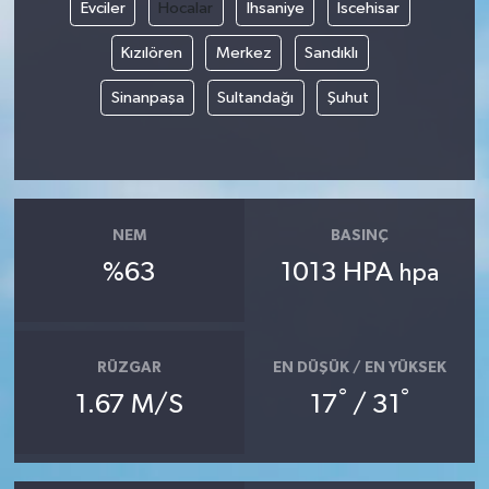
Evciler
Hocalar
İhsaniye
İscehisar
Kızılören
Merkez
Sandıklı
Sinanpaşa
Sultandağı
Şuhut
NEM
BASINÇ
%63
1013 HPA
hpa
RÜZGAR
EN DÜŞÜK / EN YÜKSEK
°
°
1.67 M/S
17
/ 31