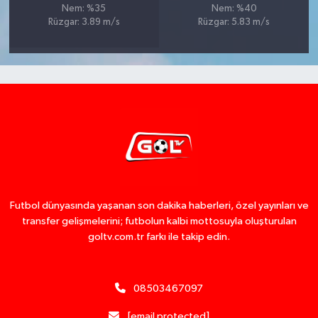
Nem: %35
Nem: %40
Rüzgar: 3.89 m/s
Rüzgar: 5.83 m/s
Futbol dünyasında yaşanan son dakika haberleri, özel yayınları ve
transfer gelişmelerini; futbolun kalbi mottosuyla oluşturulan
goltv.com.tr farkı ile takip edin.
08503467097
[email protected]