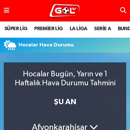
SÜPER LİG
PREMİER LİG
LA LİGA
SERİE A
BUND
Hocalar Hava Durumu
Hocalar Bugün, Yarın ve 1
Haftalık Hava Durumu Tahmini
ŞU AN
Afyonkarahisar