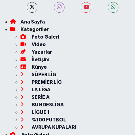
Ana Sayfa
Kategoriler
Foto Galeri
Video
Yazarlar
İletişim
Künye
SÜPER LİG
PREMİER LİG
LA LİGA
SERİE A
BUNDESLİGA
LİGUE 1
%100 FUTBOL
AVRUPA KUPALARI
Foto Galeri