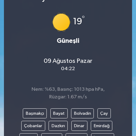
°
19
Güneşli
09 Ağustos Pazar
04:22
Nem: %63, Basınç: 1013 hpa hPa,
Rüzgar: 1.67 m/s
Başmakçı
Bayat
Bolvadin
Çay
Çobanlar
Dazkırı
Dinar
Emirdağ