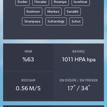
Evciler
Hocalar
İhsaniye
İscehisar
Kızılören
Merkez
Sandıklı
Sinanpaşa
Sultandağı
Şuhut
NEM
BASINÇ
%63
1011 HPA
hpa
RÜZGAR
EN DÜŞÜK / EN YÜKSEK
°
°
0.56 M/S
17
/ 34