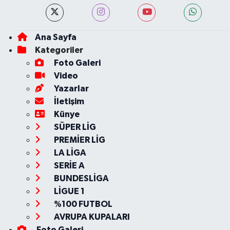
Ana Sayfa
Kategoriler
Foto Galeri
Video
Yazarlar
İletişim
Künye
SÜPER LİG
PREMİER LİG
LA LİGA
SERİE A
BUNDESLİGA
LİGUE 1
%100 FUTBOL
AVRUPA KUPALARI
Foto Galeri