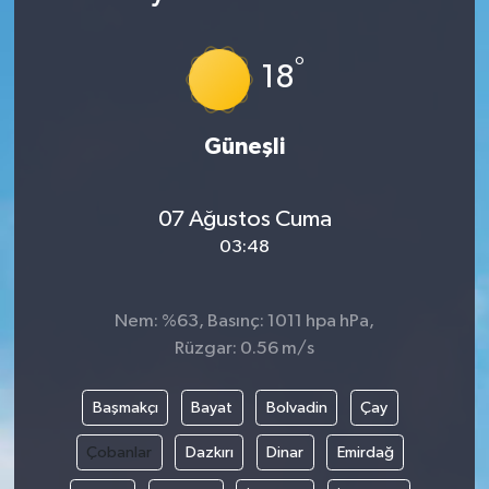
°
18
Güneşli
07 Ağustos Cuma
03:48
Nem: %63, Basınç: 1011 hpa hPa,
Rüzgar: 0.56 m/s
Başmakçı
Bayat
Bolvadin
Çay
Çobanlar
Dazkırı
Dinar
Emirdağ