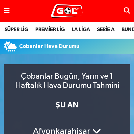
SÜPER LİG
PREMİER LİG
LA LİGA
SERİE A
BUND
Çobanlar Hava Durumu
Çobanlar Bugün, Yarın ve 1
Haftalık Hava Durumu Tahmini
ŞU AN
Afyonkarahisar