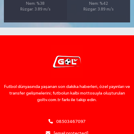
Nem: %38
Nem: %42
Rüzgar: 3.89 m/s
Rüzgar: 3.89 m/s
Futbol dünyasında yaşanan son dakika haberleri, özel yayınları ve
transfer gelişmelerini; futbolun kalbi mottosuyla oluşturulan
goltv.com.tr farkı ile takip edin.
08503467097
[email protected]