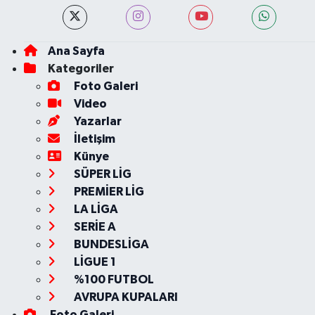
Ana Sayfa
Kategoriler
Foto Galeri
Video
Yazarlar
İletişim
Künye
SÜPER LİG
PREMİER LİG
LA LİGA
SERİE A
BUNDESLİGA
LİGUE 1
%100 FUTBOL
AVRUPA KUPALARI
Foto Galeri