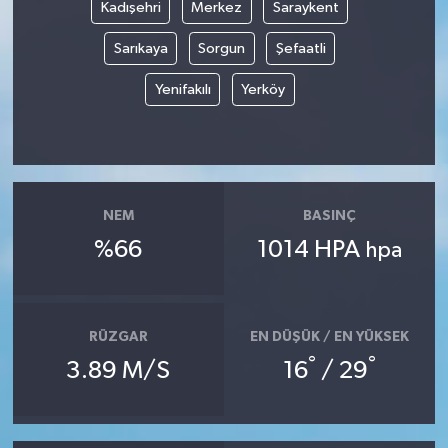
Kadışehri
Merkez
Saraykent
Sarıkaya
Sorgun
Şefaatli
Yenifakılı
Yerköy
NEM
BASINÇ
%66
1014 HPA
hpa
RÜZGAR
EN DÜŞÜK / EN YÜKSEK
°
°
3.89 M/S
16
/ 29