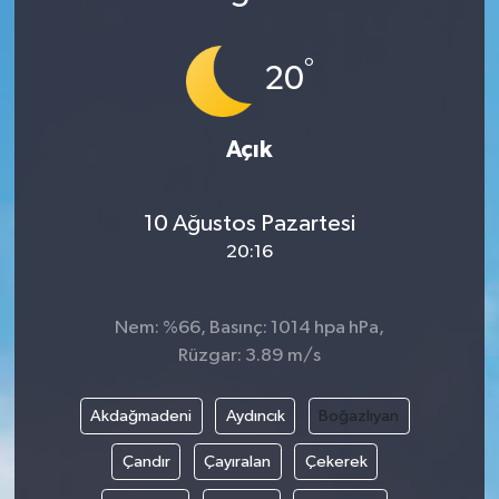
°
20
Açık
10 Ağustos Pazartesi
20:16
Nem: %66, Basınç: 1014 hpa hPa,
Rüzgar: 3.89 m/s
Akdağmadeni
Aydıncık
Boğazlıyan
Çandır
Çayıralan
Çekerek