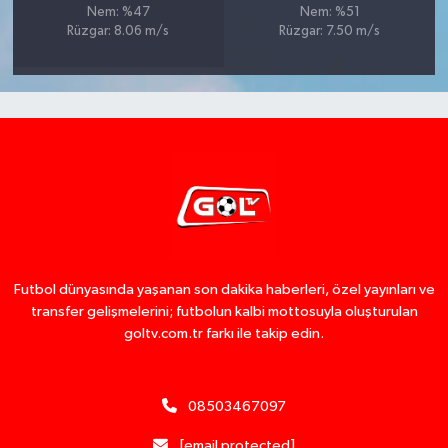
Nem: %47
Nem: %51
Rüzgar: 8.06 m/s
Rüzgar: 7.50 m/s
Futbol dünyasında yaşanan son dakika haberleri, özel yayınları ve
transfer gelişmelerini; futbolun kalbi mottosuyla oluşturulan
goltv.com.tr farkı ile takip edin.
08503467097
[email protected]