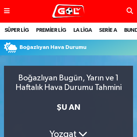
SÜPER LİG
PREMİER LİG
LA LİGA
SERİE A
BUND
Boğazlıyan Hava Durumu
Boğazlıyan Bugün, Yarın ve 1
Haftalık Hava Durumu Tahmini
ŞU AN
Yozgat