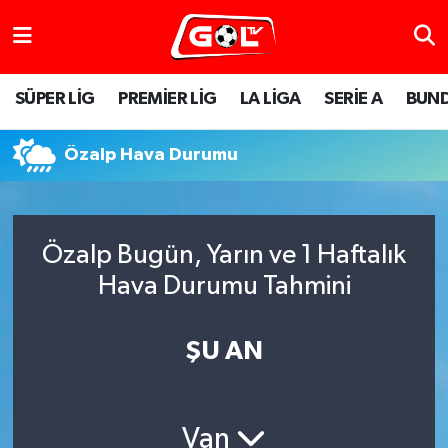
SÜPER LİG
PREMİER LİG
LA LİGA
SERİE A
BUND
Özalp Hava Durumu
Özalp Bugün, Yarın ve 1 Haftalık
Hava Durumu Tahmini
ŞU AN
Van