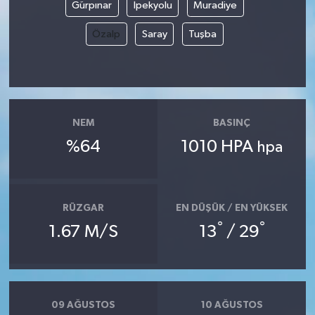
Gürpınar
İpekyolu
Muradiye
Özalp
Saray
Tuşba
NEM
BASINÇ
%64
1010 HPA
hpa
RÜZGAR
EN DÜŞÜK / EN YÜKSEK
°
°
1.67 M/S
13
/ 29
09 AĞUSTOS
10 AĞUSTOS