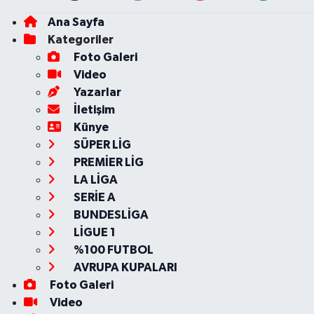
Ana Sayfa
Kategoriler
Foto Galeri
Video
Yazarlar
İletişim
Künye
SÜPER LİG
PREMİER LİG
LA LİGA
SERİE A
BUNDESLİGA
LİGUE 1
%100 FUTBOL
AVRUPA KUPALARI
Foto Galeri
Video