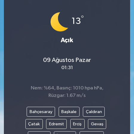
°
13
Açık
09 Ağustos Pazar
01:31
Nem: %64, Basınç: 1010 hpa hPa,
Rüzgar: 1.67 m/s
Bahçesaray
Başkale
Çaldıran
Çatak
Edremit
Erciş
Gevaş