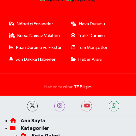
Nöbetçi Eczaneler
Hava Durumu
Bursa Namaz Vakitleri
Trafik Durumu
Puan Durumu ve Fikstür
Tüm Manşetler
Son Dakika Haberleri
Haber Arşivi
Haber Yazılımı:
TE Bilişim
Ana Sayfa
Kategoriler
Foto Galeri