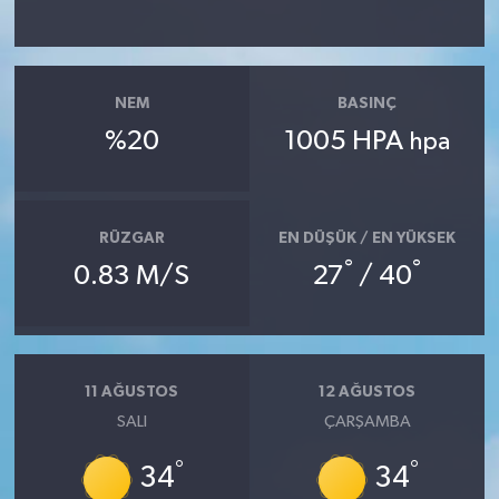
NEM
BASINÇ
%20
1005 HPA
hpa
RÜZGAR
EN DÜŞÜK / EN YÜKSEK
°
°
0.83 M/S
27
/ 40
11 AĞUSTOS
12 AĞUSTOS
SALI
ÇARŞAMBA
°
°
34
34