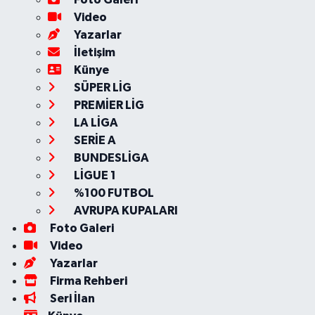
Video
Yazarlar
İletişim
Künye
SÜPER LİG
PREMİER LİG
LA LİGA
SERİE A
BUNDESLİGA
LİGUE 1
%100 FUTBOL
AVRUPA KUPALARI
Foto Galeri
Video
Yazarlar
Firma Rehberi
Seri İlan