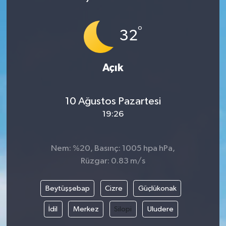
°
32
Açık
10 Ağustos Pazartesi
19:26
Nem: %20, Basınç: 1005 hpa hPa,
Rüzgar: 0.83 m/s
Beytüşşebap
Cizre
Güçlükonak
İdil
Merkez
Silopi
Uludere