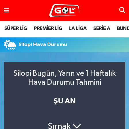
SÜPER LİG
PREMİER LİG
LA LİGA
SERİE A
BUND
Silopi Hava Durumu
Silopi Bugün, Yarın ve 1 Haftalık
Hava Durumu Tahmini
ŞU AN
Şırnak