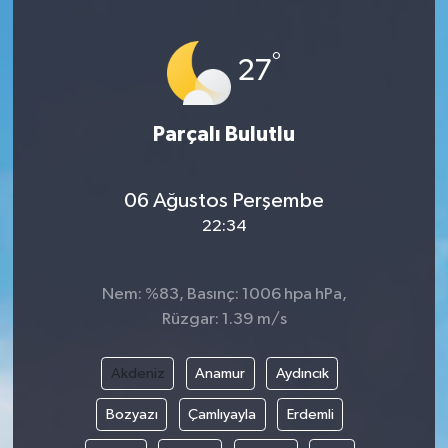
°
27
Parçalı Bulutlu
06 Ağustos Perşembe
22:34
Nem: %83, Basınç: 1006 hpa hPa,
Rüzgar: 1.39 m/s
Akdeniz
Anamur
Aydıncık
Bozyazı
Çamlıyayla
Erdemli