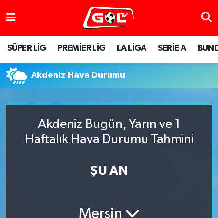
SÜPER LİG
PREMİER LİG
LA LİGA
SERİE A
BUND
Akdeniz Hava Durumu
Akdeniz Bugün, Yarın ve 1
Haftalık Hava Durumu Tahmini
ŞU AN
Mersin