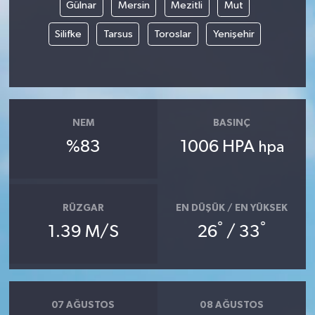
Gülnar
Mersin
Mezitli
Mut
Silifke
Tarsus
Toroslar
Yenişehir
NEM
BASINÇ
%83
1006 HPA
hpa
RÜZGAR
EN DÜŞÜK / EN YÜKSEK
°
°
1.39 M/S
26
/ 33
07 AĞUSTOS
08 AĞUSTOS