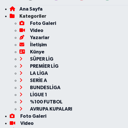
Ana Sayfa
Kategoriler
Foto Galeri
Video
Yazarlar
İletişim
Künye
SÜPER LİG
PREMİER LİG
LA LİGA
SERİE A
BUNDESLİGA
LİGUE 1
%100 FUTBOL
AVRUPA KUPALARI
Foto Galeri
Video