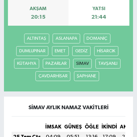
AKŞAM
YATSI
20:15
21:44
ALTINTAŞ
ASLANAPA
DOMANİÇ
DUMLUPINAR
EMET
GEDİZ
HİSARCIK
KÜTAHYA
PAZARLAR
SİMAV
TAVŞANLI
ÇAVDARHİSAR
ŞAPHANE
SİMAV AYLIK NAMAZ VAKITLERI
İMSAK
GÜNEŞ
ÖĞLE
İKINDI
AKŞA
25 Tem Cts
04:09
05:51
13:16
17:09
20:30