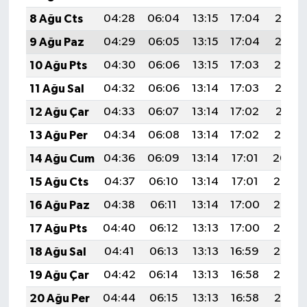
8 Ağu Cts
04:28
06:04
13:15
17:04
20:16
9 Ağu Paz
04:29
06:05
13:15
17:04
20:15
10 Ağu Pts
04:30
06:06
13:15
17:03
20:14
11 Ağu Sal
04:32
06:06
13:14
17:03
20:12
12 Ağu Çar
04:33
06:07
13:14
17:02
20:11
13 Ağu Per
04:34
06:08
13:14
17:02
20:10
14 Ağu Cum
04:36
06:09
13:14
17:01
20:09
15 Ağu Cts
04:37
06:10
13:14
17:01
20:07
16 Ağu Paz
04:38
06:11
13:14
17:00
20:06
17 Ağu Pts
04:40
06:12
13:13
17:00
20:05
18 Ağu Sal
04:41
06:13
13:13
16:59
20:03
19 Ağu Çar
04:42
06:14
13:13
16:58
20:02
20 Ağu Per
04:44
06:15
13:13
16:58
20:01