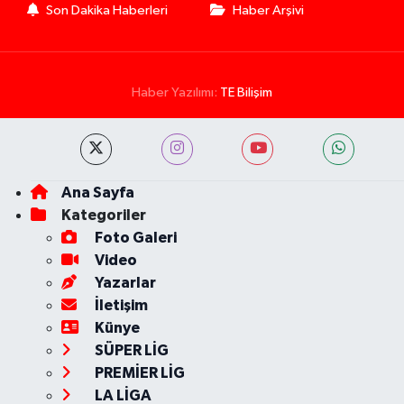
Son Dakika Haberleri
Haber Arşivi
Haber Yazılımı:
TE Bilişim
Ana Sayfa
Kategoriler
Foto Galeri
Video
Yazarlar
İletişim
Künye
SÜPER LİG
PREMİER LİG
LA LİGA