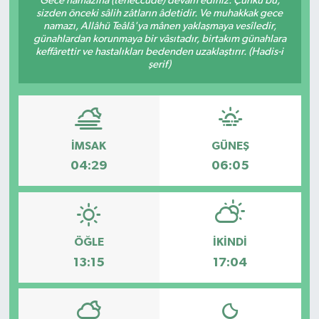
Gece namazına (teheccüde) devam ediniz. Çünkü bu,
sizden önceki sâlih zâtların âdetidir. Ve muhakkak gece
namazı, Allâhü Teâlâ'ya mânen yaklaşmaya vesîledir,
günahlardan korunmaya bir vâsıtadır, birtakım günahlara
keffârettir ve hastalıkları bedenden uzaklaştırır. (Hadis-i
şerif)
İMSAK
GÜNEŞ
04:29
06:05
ÖĞLE
İKINDI
13:15
17:04