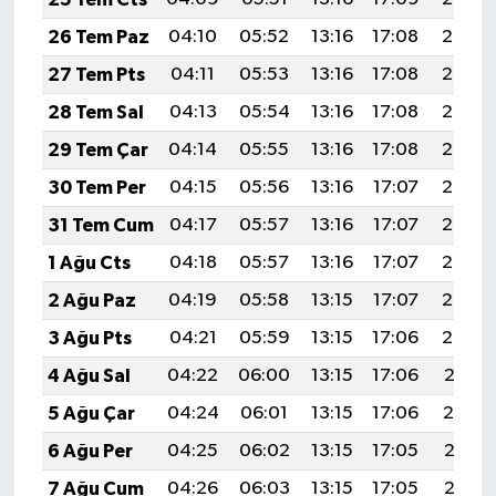
26 Tem Paz
04:10
05:52
13:16
17:08
20:29
27 Tem Pts
04:11
05:53
13:16
17:08
20:28
28 Tem Sal
04:13
05:54
13:16
17:08
20:28
29 Tem Çar
04:14
05:55
13:16
17:08
20:27
30 Tem Per
04:15
05:56
13:16
17:07
20:26
31 Tem Cum
04:17
05:57
13:16
17:07
20:25
1 Ağu Cts
04:18
05:57
13:16
17:07
20:24
2 Ağu Paz
04:19
05:58
13:15
17:07
20:23
3 Ağu Pts
04:21
05:59
13:15
17:06
20:22
4 Ağu Sal
04:22
06:00
13:15
17:06
20:21
5 Ağu Çar
04:24
06:01
13:15
17:06
20:19
6 Ağu Per
04:25
06:02
13:15
17:05
20:18
7 Ağu Cum
04:26
06:03
13:15
17:05
20:17