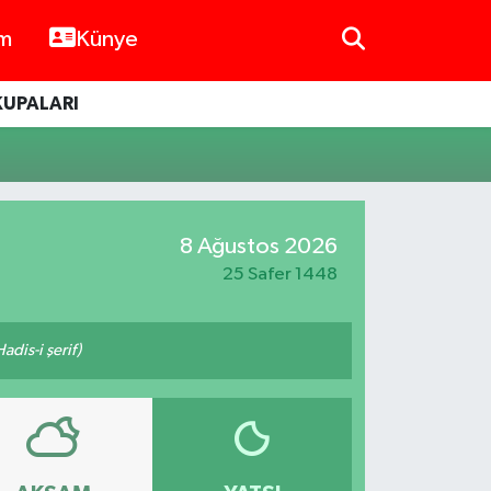
im
Künye
KUPALARI
8 Ağustos 2026
25 Safer 1448
adis-i şerif)