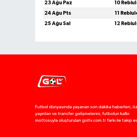
23 Ağu Paz
10 Rebiu
24 Ağu Pts
11 Rebiu
25 Ağu Sal
12 Rebiu
Futbol dünyasında yaşanan son dakika haberleri, ö
yayınları ve transfer gelişmelerini; futbolun kalbi
mottosuyla oluşturulan goltv.com.tr farkı ile takip e