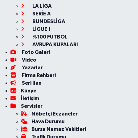
LA LİGA
SERİE A
BUNDESLİGA
LİGUE 1
%100 FUTBOL
AVRUPA KUPALARI
Foto Galeri
Video
Yazarlar
Firma Rehberi
Seri İlan
Künye
İletişim
Servisler
Nöbetçi Eczaneler
Hava Durumu
Bursa Namaz Vakitleri
Trafik Durumu