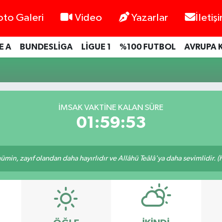
oto Galeri
Video
Yazarlar
İletiş
E A
BUNDESLİGA
LİGUE 1
%100 FUTBOL
AVRUPA 
İMSAK VAKTINE KALAN SÜRE
01:59:53
min, zayıf olandan daha hayırlıdır ve Allâhü Teâlâ'ya daha sevimlidir. (H