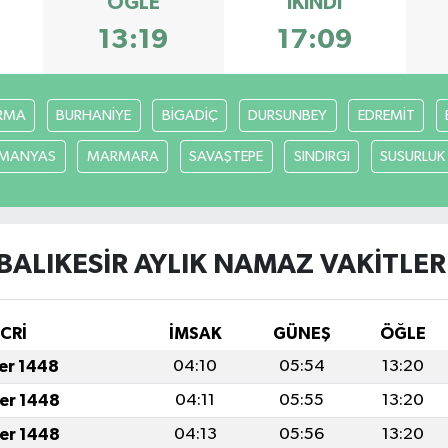
ÖĞLE
İKINDI
13:19
17:09
RMA
BURHANİYE
BİGADİÇ
DURSUNBEY
EDREMİT
MANYAS
MARMARA
SAVAŞTEPE
SINDIRGI
SUSURLUK
BALIKESİR AYLIK NAMAZ VAKITLER
İCRİ
İMSAK
GÜNEŞ
ÖĞLE
fer 1448
04:10
05:54
13:20
fer 1448
04:11
05:55
13:20
fer 1448
04:13
05:56
13:20