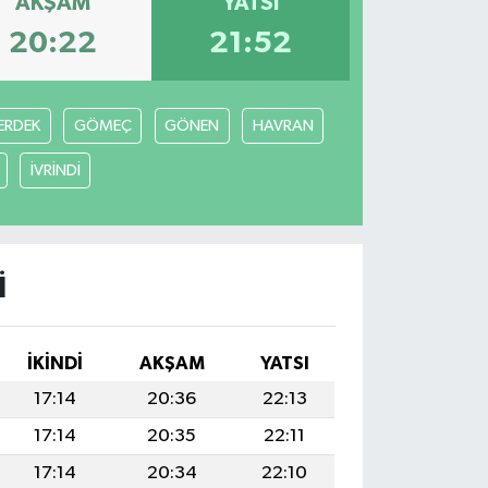
AKŞAM
YATSI
20:22
21:52
ERDEK
GÖMEÇ
GÖNEN
HAVRAN
İVRİNDİ
I
İKINDI
AKŞAM
YATSI
17:14
20:36
22:13
17:14
20:35
22:11
17:14
20:34
22:10