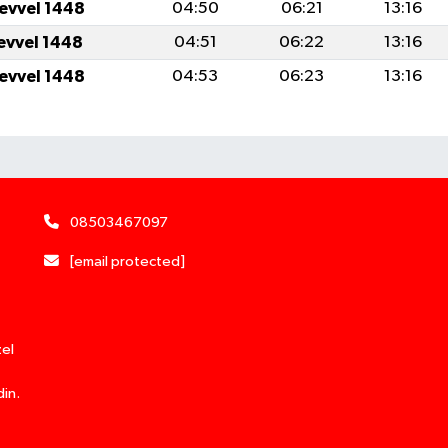
levvel 1448
04:50
06:21
13:16
levvel 1448
04:51
06:22
13:16
levvel 1448
04:53
06:23
13:16
08503467097
[email protected]
zel
din.