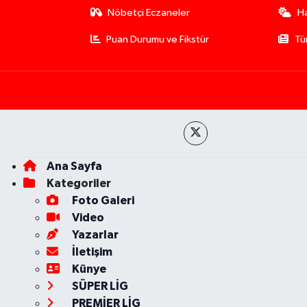
Nöbetçi Eczaneler
H
Puan Durumu ve Fikstür
Tü
Ana Sayfa
Kategoriler
Foto Galeri
Video
Yazarlar
İletişim
Künye
SÜPER LİG
PREMİER LİG