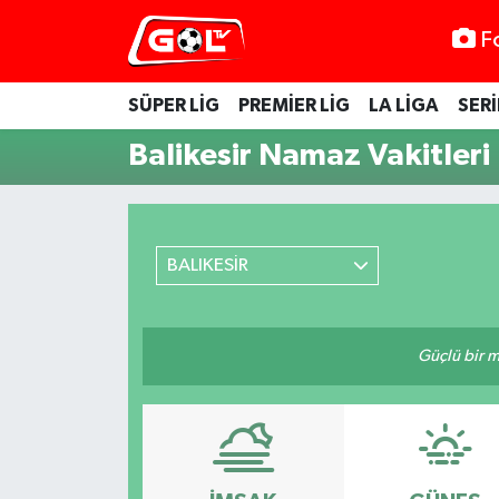
F
SÜPER LİG
PREMİER LİG
LA LİGA
SERİ
Balikesir Namaz Vakitleri
BALIKESİR
Güçlü bir mü