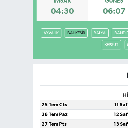
İMSAK
GÜNEŞ
04:30
06:07
AYVALIK
BALIKESİR
BALYA
BANDI
KEPSUT
H
25 Tem Cts
11 Sa
26 Tem Paz
12 Sa
27 Tem Pts
13 Sa