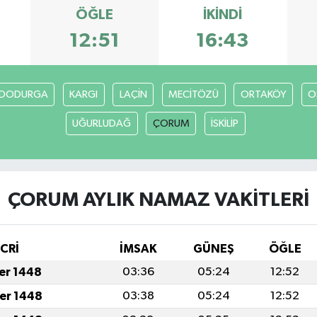
ÖĞLE
İKINDI
12:51
16:43
DODURGA
KARGI
LAÇİN
MECİTÖZÜ
ORTAKÖY
O
UĞURLUDAĞ
ÇORUM
İSKİLİP
ÇORUM AYLIK NAMAZ VAKITLERI
İCRİ
İMSAK
GÜNEŞ
ÖĞLE
fer 1448
03:36
05:24
12:52
fer 1448
03:38
05:24
12:52