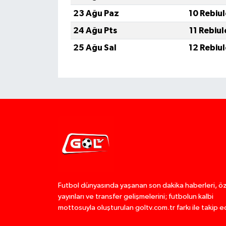
23 Ağu Paz
10 Rebiu
24 Ağu Pts
11 Rebiu
25 Ağu Sal
12 Rebiu
Futbol dünyasında yaşanan son dakika haberleri, ö
yayınları ve transfer gelişmelerini; futbolun kalbi
mottosuyla oluşturulan goltv.com.tr farkı ile takip e