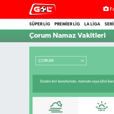
F
SÜPER LİG
PREMİER LİG
LA LİGA
SERİ
Çorum Namaz Vakitleri
ÇORUM
Sizden biri kendisinde, malında veya (din) ka