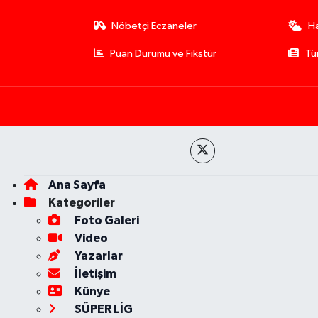
Nöbetçi Eczaneler
H
Puan Durumu ve Fikstür
Tü
Ana Sayfa
Kategoriler
Foto Galeri
Video
Yazarlar
İletişim
Künye
SÜPER LİG