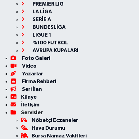
PREMİER LİG
LA LİGA
SERİE A
BUNDESLİGA
LİGUE 1
%100 FUTBOL
AVRUPA KUPALARI
Foto Galeri
Video
Yazarlar
Firma Rehberi
Seri İlan
Künye
İletişim
Servisler
Nöbetçi Eczaneler
Hava Durumu
Bursa Namaz Vakitleri