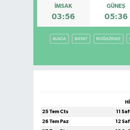
İMSAK
GÜNEŞ
03:56
05:36
ALACA
BAYAT
BOĞAZKALE
H
25 Tem Cts
11 Sa
26 Tem Paz
12 Sa