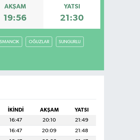
AKŞAM
YATSI
19:56
21:30
SMANCIK
OĞUZLAR
SUNGURLU
İKINDI
AKŞAM
YATSI
16:47
20:10
21:49
16:47
20:09
21:48