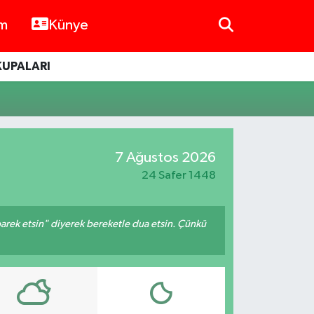
im
Künye
KUPALARI
7 Ağustos 2026
24 Safer 1448
arek etsin" diyerek bereketle dua etsin. Çünkü