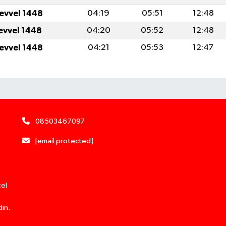
levvel 1448
04:19
05:51
12:48
levvel 1448
04:20
05:52
12:48
levvel 1448
04:21
05:53
12:47
08503467097
[email protected]
zel
din.