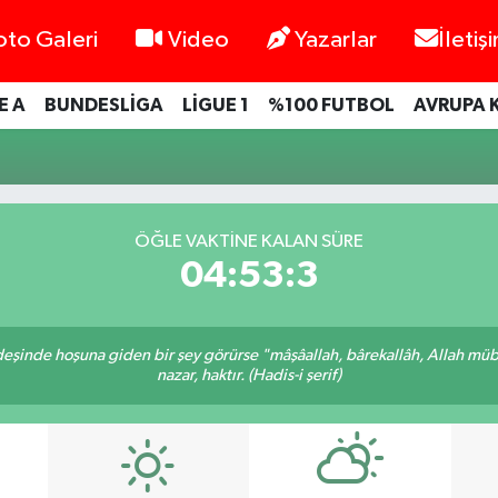
oto Galeri
Video
Yazarlar
İletiş
E A
BUNDESLİGA
LİGUE 1
%100 FUTBOL
AVRUPA 
ÖĞLE VAKTINE KALAN SÜRE
04:53:3
rdeşinde hoşuna giden bir şey görürse "mâşâallah, bârekallâh, Allah müb
nazar, haktır. (Hadis-i şerif)