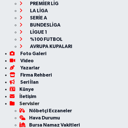
PREMİER LİG
LA LİGA
SERİE A
BUNDESLİGA
LİGUE 1
%100 FUTBOL
AVRUPA KUPALARI
Foto Galeri
Video
Yazarlar
Firma Rehberi
Seri İlan
Künye
İletişim
Servisler
Nöbetçi Eczaneler
Hava Durumu
Bursa Namaz Vakitleri