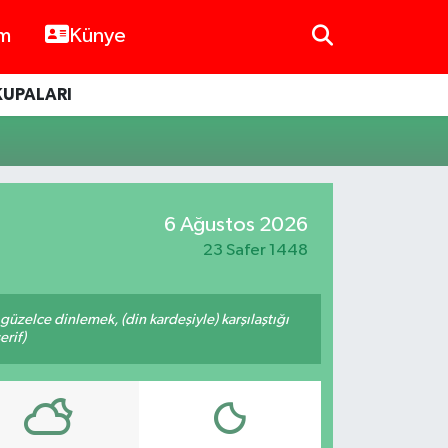
im
Künye
KUPALARI
6 Ağustos 2026
23 Safer 1448
üzelce dinlemek, (din kardeşiyle) karşılaştığı
erif)