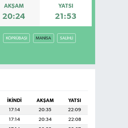
AKŞAM
YATSI
20:24
21:53
KÖPRÜBAŞI
MANİSA
SALİHLİ
İKINDI
AKŞAM
YATSI
17:14
20:35
22:09
17:14
20:34
22:08