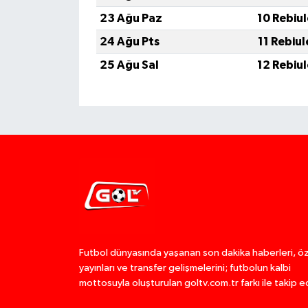
23 Ağu Paz
10 Rebiu
24 Ağu Pts
11 Rebiu
25 Ağu Sal
12 Rebiu
Futbol dünyasında yaşanan son dakika haberleri, ö
yayınları ve transfer gelişmelerini; futbolun kalbi
mottosuyla oluşturulan goltv.com.tr farkı ile takip e