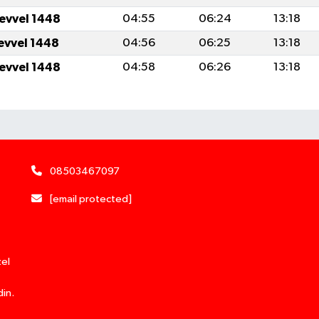
levvel 1448
04:55
06:24
13:18
levvel 1448
04:56
06:25
13:18
levvel 1448
04:58
06:26
13:18
08503467097
[email protected]
zel
din.