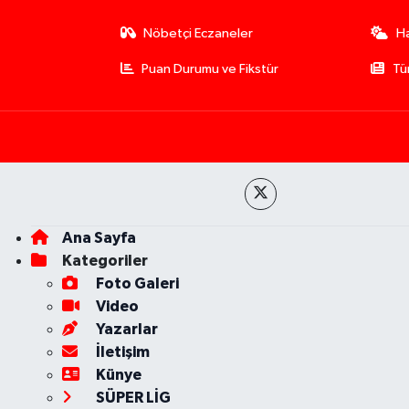
Nöbetçi Eczaneler
H
Puan Durumu ve Fikstür
Tü
Ana Sayfa
Kategoriler
Foto Galeri
Video
Yazarlar
İletişim
Künye
SÜPER LİG