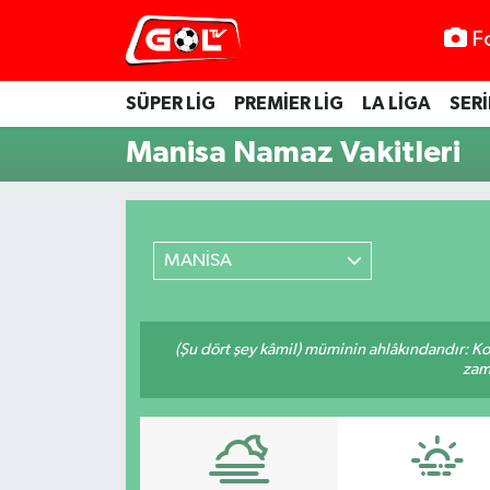
F
SÜPER LİG
PREMİER LİG
LA LİGA
SERİ
Manisa Namaz Vakitleri
MANİSA
(Şu dört şey kâmil) müminin ahlâkındandır: Ko
zama