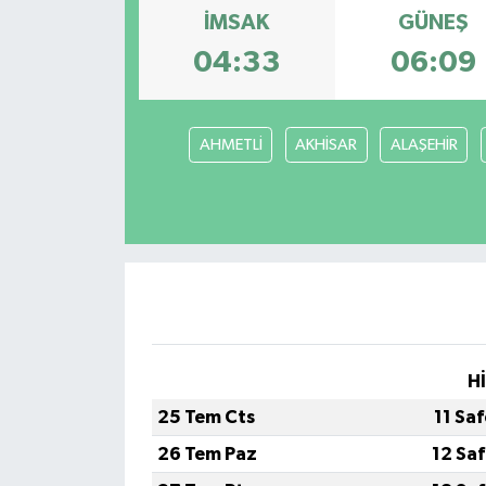
İMSAK
GÜNEŞ
04:33
06:09
AHMETLİ
AKHİSAR
ALAŞEHİR
H
25 Tem Cts
11 Sa
26 Tem Paz
12 Sa