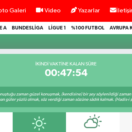
oto Galeri
Video
Yazarlar
İletiş
E A
BUNDESLİGA
LİGUE 1
%100 FUTBOL
AVRUPA 
İKINDI VAKTINE KALAN SÜRE
00:47:54
nuştuğu zaman güzel konuşmak, (kendisine) bir şey söylenildiği zaman g
n güler yüzlü olmak, söz verdiği zaman sözüne sâdık kalmak. (Hadis-i ş