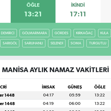
ÖĞLE
İKINDI
13:21
17:11
DEMİRCİ
GÖLMARMARA
GÖRDES
KIRKAĞAÇ
KULA
SARIGÖL
SARUHANLI
SELENDİ
SOMA
TURGUTLU
MANİSA AYLIK NAMAZ VAKITLERI
İCRİ
İMSAK
GÜNEŞ
ÖĞLE
fer 1448
04:17
05:59
13:22
fer 1448
04:19
06:00
13:22