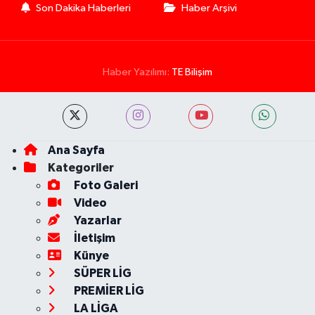
Son Dakika Haberleri
Haber Arşivi
Haber Yazılımı:
TE Bilişim
Ana Sayfa
Kategoriler
Foto Galeri
Video
Yazarlar
İletişim
Künye
SÜPER LİG
PREMİER LİG
LA LİGA