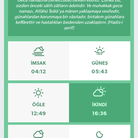
Gece namazına (teheccüde) devam ediniz. Çünkü bu,
sizden önceki sâlih zâtların âdetidir. Ve muhakkak gece
namazı, Allâhü Teâlâ'ya mânen yaklaşmaya vesîledir,
günahlardan korunmaya bir vâsıtadır, birtakım günahlara
keffârettir ve hastalıkları bedenden uzaklaştırır. (Hadis-i
şerif)
İMSAK
GÜNEŞ
04:12
05:43
ÖĞLE
İKINDI
12:49
16:36