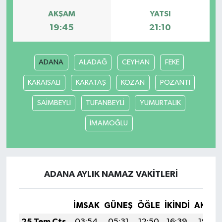
AKŞAM
YATSI
19:45
21:10
ADANA
ALADAĞ
CEYHAN
FEKE
KARAISALI
KARATAŞ
KOZAN
POZANTI
SAİMBEYLİ
TUFANBEYLİ
YUMURTALIK
İMAMOĞLU
ADANA AYLIK NAMAZ VAKITLERI
İMSAK
GÜNEŞ
ÖĞLE
İKINDI
AKŞA
25 Tem Cts
03:54
05:31
12:50
16:39
19:59