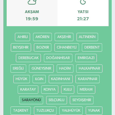
AKŞAM
YATSI
19:59
21:27
AHIRLI
AKÖREN
AKŞEHİR
ALTINEKİN
BEYŞEHİR
BOZKIR
CİHANBEYLİ
DERBENT
DEREBUCAK
DOĞANHİSAR
EMİRGAZİ
EREĞLİ
GÜNEYSINIR
HADİM
HALKAPINAR
HÜYÜK
ILGIN
KADINHANI
KARAPINAR
KARATAY
KONYA
KULU
MERAM
SARAYÖNÜ
SELÇUKLU
SEYDİŞEHİR
TAŞKENT
TUZLUKÇU
YALIHÜYÜK
YUNAK