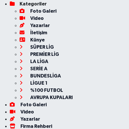
Kategoriler
Foto Galeri
Video
Yazarlar
İletişim
Künye
SÜPER LİG
PREMİER LİG
LA LİGA
SERİE A
BUNDESLİGA
LİGUE 1
%100 FUTBOL
AVRUPA KUPALARI
Foto Galeri
Video
Yazarlar
Firma Rehberi