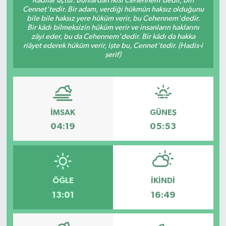
Kâdılar üçtür. Bunlardan ikisi Cehennem'dedir, biri
Cennet'tedir. Bir adam, verdiği hükmün haksız olduğunu
bile bile haksız yere hüküm verir, bu Cehennem'dedir.
Bir kâdı bilmeksizin hüküm verir ve insanların haklarını
zâyi eder, bu da Cehennem'dedir. Bir kâdı da hakka
riâyet ederek hüküm verir, işte bu, Cennet'tedir. (Hadis-i
şerif)
İMSAK
GÜNEŞ
04:19
05:53
ÖĞLE
İKINDI
13:01
16:49