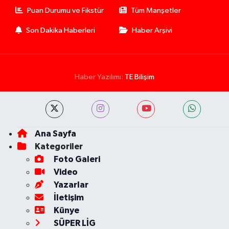
Puan Durumu ve Fikstür
Tüm Manşetler
Son Dakika Haberleri
Haber Arşivi
Haber Yazılımı:
TE Bilişim
Ana Sayfa
Kategoriler
Foto Galeri
Video
Yazarlar
İletişim
Künye
SÜPER LİG