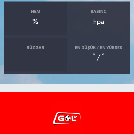
NEM
BASINÇ
%
hpa
RÜZGAR
EN DÜŞÜK / EN YÜKSEK
°
°
/