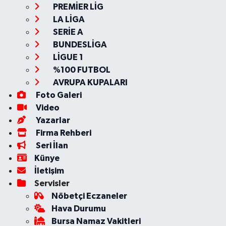
PREMİER LİG
LA LİGA
SERİE A
BUNDESLİGA
LİGUE 1
%100 FUTBOL
AVRUPA KUPALARI
Foto Galeri
Video
Yazarlar
Firma Rehberi
Seri İlan
Künye
İletişim
Servisler
Nöbetçi Eczaneler
Hava Durumu
Bursa Namaz Vakitleri