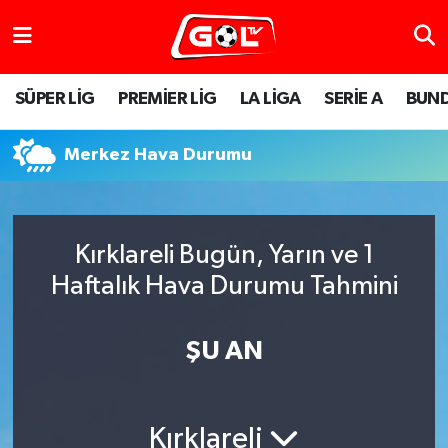
SÜPER LİG
PREMİER LİG
LA LİGA
SERİE A
BUND
Merkez Hava Durumu
Kırklareli Bugün, Yarın ve 1
Haftalık Hava Durumu Tahmini
ŞU AN
Kırklareli