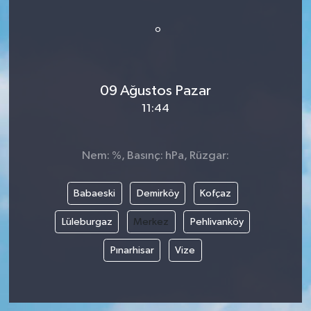
°
09 Ağustos Pazar
11:44
Nem: %, Basınç: hPa, Rüzgar:
Babaeski
Demirköy
Kofçaz
Lüleburgaz
Merkez
Pehlivanköy
Pınarhisar
Vize