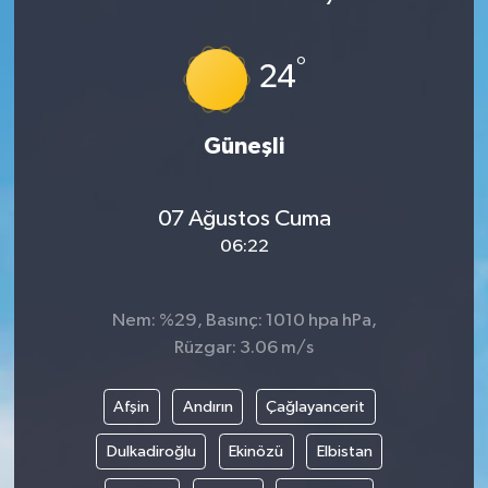
°
24
Güneşli
07 Ağustos Cuma
06:22
Nem: %29, Basınç: 1010 hpa hPa,
Rüzgar: 3.06 m/s
Afşin
Andırın
Çağlayancerit
Dulkadiroğlu
Ekinözü
Elbistan