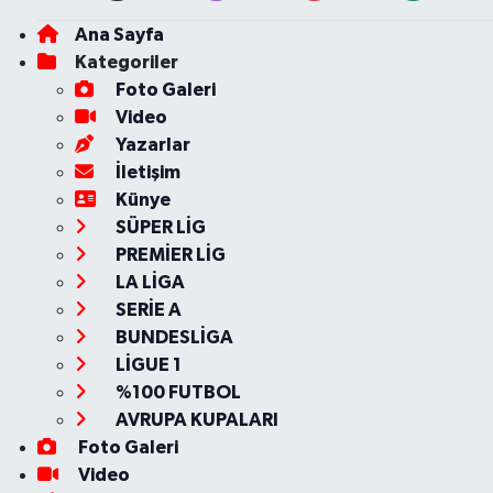
Ana Sayfa
Kategoriler
Foto Galeri
Video
Yazarlar
İletişim
Künye
SÜPER LİG
PREMİER LİG
LA LİGA
SERİE A
BUNDESLİGA
LİGUE 1
%100 FUTBOL
AVRUPA KUPALARI
Foto Galeri
Video