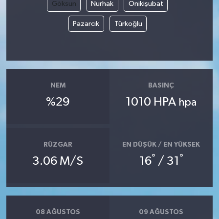
Göksun
Nurhak
Onikişubat
Pazarcık
Türkoğlu
NEM
BASINÇ
%29
1010 HPA
hpa
RÜZGAR
EN DÜŞÜK / EN YÜKSEK
°
°
3.06 M/S
16
/ 31
08 AĞUSTOS
09 AĞUSTOS