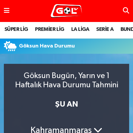
SÜPER LİG
PREMİER LİG
LA LİGA
SERİE A
BUND
Göksun Hava Durumu
Göksun Bugün, Yarın ve 1
Haftalık Hava Durumu Tahmini
ŞU AN
Kahramanmaraş