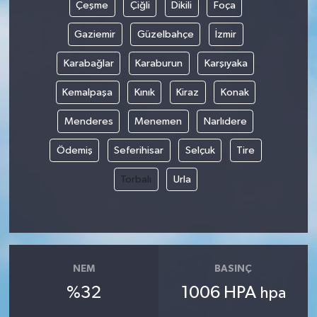
Çeşme
Çiğli
Dikili
Foça
Gaziemir
Güzelbahçe
İzmir
Karabağlar
Karaburun
Karşıyaka
Kemalpaşa
Kınık
Kiraz
Konak
Menderes
Menemen
Narlıdere
Ödemiş
Seferihisar
Selçuk
Tire
Torbalı
Urla
NEM
BASINÇ
%32
1006 HPA
hpa