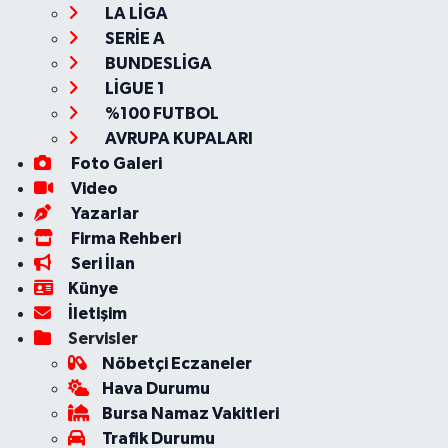
LA LİGA
SERİE A
BUNDESLİGA
LİGUE 1
%100 FUTBOL
AVRUPA KUPALARI
Foto Galeri
Video
Yazarlar
Firma Rehberi
Seri İlan
Künye
İletişim
Servisler
Nöbetçi Eczaneler
Hava Durumu
Bursa Namaz Vakitleri
Trafik Durumu