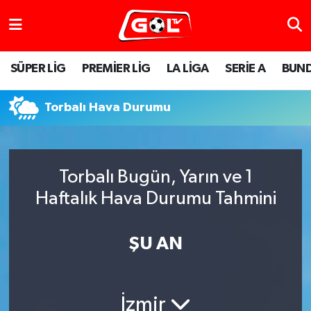
SÜPER LİG
PREMİER LİG
LA LİGA
SERİE A
BUND
Torbalı Hava Durumu
Torbalı Bugün, Yarın ve 1
Haftalık Hava Durumu Tahmini
ŞU AN
İzmir