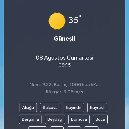
°
35
Güneşli
08 Ağustos Cumartesi
09:15
Nem: %32, Basınç: 1006 hpa hPa,
Rüzgar: 3.06 m/s
Aliağa
Balçova
Bayındır
Bayraklı
Bergama
Beydağ
Bornova
Buca