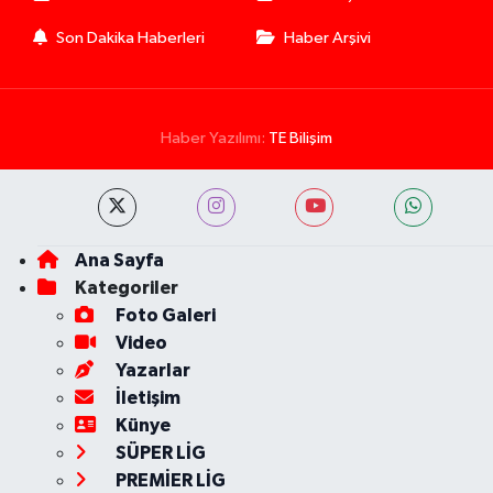
Son Dakika Haberleri
Haber Arşivi
Haber Yazılımı:
TE Bilişim
Ana Sayfa
Kategoriler
Foto Galeri
Video
Yazarlar
İletişim
Künye
SÜPER LİG
PREMİER LİG