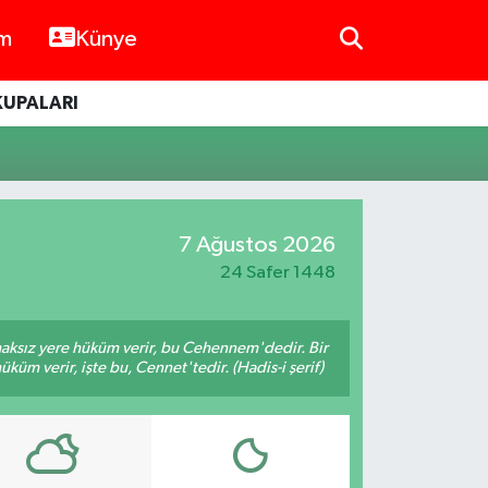
im
Künye
KUPALARI
7 Ağustos 2026
24 Safer 1448
 haksız yere hüküm verir, bu Cehennem'dedir. Bir
küm verir, işte bu, Cennet'tedir. (Hadis-i şerif)