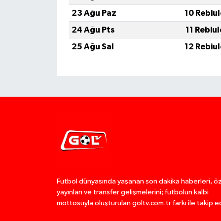
23 Ağu Paz
10 Rebiu
24 Ağu Pts
11 Rebiu
25 Ağu Sal
12 Rebiu
Futbol dünyasında yaşanan son dakika haberleri, ö
yayınları ve transfer gelişmelerini; futbolun kalbi
mottosuyla oluşturulan goltv.com.tr farkı ile takip e