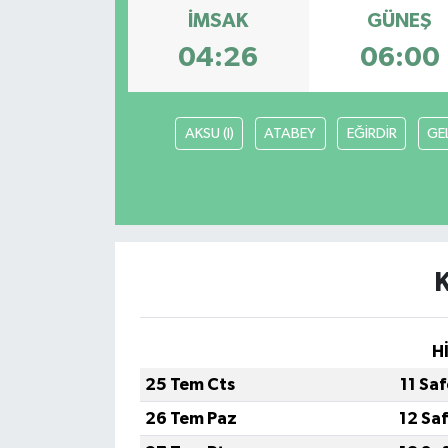
İMSAK
GÜNEŞ
04:26
06:00
AKSU (I)
ATABEY
EĞİRDİR
GE
H
25 Tem Cts
11 Sa
26 Tem Paz
12 Sa