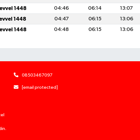
levvel 1448
04:46
06:14
13:07
levvel 1448
04:47
06:15
13:06
levvel 1448
04:48
06:15
13:06
08503467097
[email protected]
zel
din.