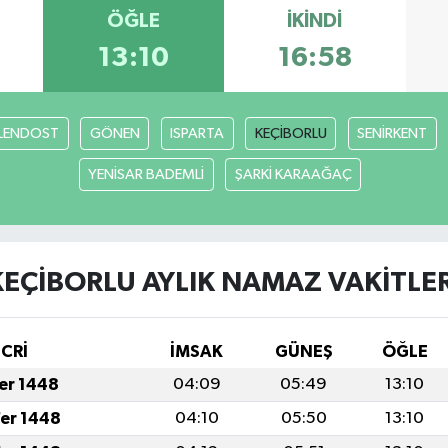
ÖĞLE
İKINDI
13:10
16:58
LENDOST
GÖNEN
ISPARTA
KEÇİBORLU
SENİRKENT
YENİSAR BADEMLİ
ŞARKİ KARAAĞAÇ
KEÇİBORLU AYLIK NAMAZ VAKITLER
İCRİ
İMSAK
GÜNEŞ
ÖĞLE
fer 1448
04:09
05:49
13:10
fer 1448
04:10
05:50
13:10