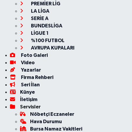
PREMİER LİG
LA LİGA
SERİE A
BUNDESLİGA
LİGUE 1
%100 FUTBOL
AVRUPA KUPALARI
Foto Galeri
Video
Yazarlar
Firma Rehberi
Seri İlan
Künye
İletişim
Servisler
Nöbetçi Eczaneler
Hava Durumu
Bursa Namaz Vakitleri