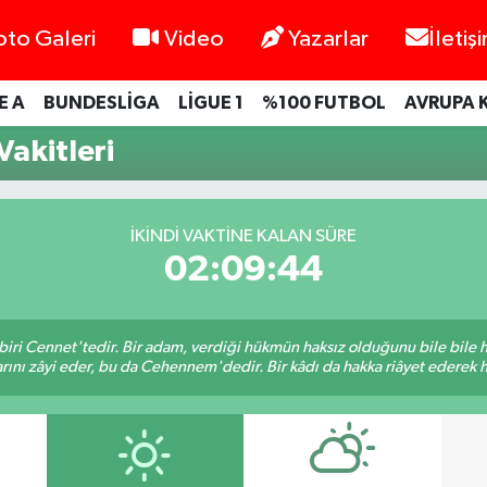
oto Galeri
Video
Yazarlar
İletiş
E A
BUNDESLİGA
LİGUE 1
%100 FUTBOL
AVRUPA 
akitleri
İKINDI VAKTINE KALAN SÜRE
02:09:44
biri Cennet'tedir. Bir adam, verdiği hükmün haksız olduğunu bile bile
rını zâyi eder, bu da Cehennem'dedir. Bir kâdı da hakka riâyet ederek hü