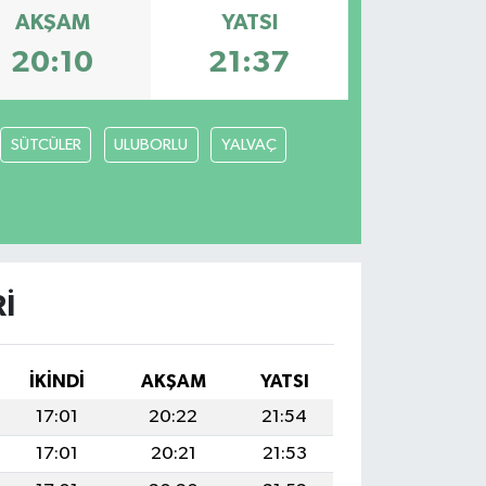
AKŞAM
YATSI
20:10
21:37
SÜTCÜLER
ULUBORLU
YALVAÇ
I
İKINDI
AKŞAM
YATSI
17:01
20:22
21:54
17:01
20:21
21:53