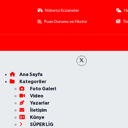
Nöbetçi Eczaneler
H
Puan Durumu ve Fikstür
Tü
Ana Sayfa
Kategoriler
Foto Galeri
Video
Yazarlar
İletişim
Künye
SÜPER LİG