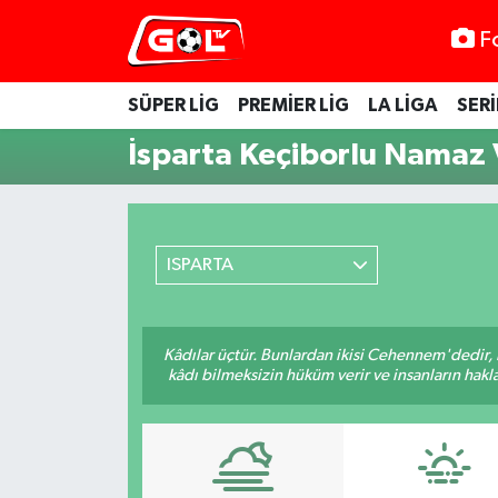
F
SÜPER LİG
PREMİER LİG
LA LİGA
SERİ
İsparta Keçiborlu Namaz V
ISPARTA
Kâdılar üçtür. Bunlardan ikisi Cehennem'dedir, 
kâdı bilmeksizin hüküm verir ve insanların hakla