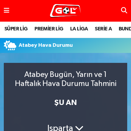
SÜPER LİG
PREMİER LİG
LA LİGA
SERİE A
BUND
Atabey Hava Durumu
Atabey Bugün, Yarın ve 1
Haftalık Hava Durumu Tahmini
ŞU AN
Isparta