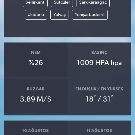
Senirkent
Sütçüler
Şarkikaraağaç
Uluborlu
Yalvaç
Yenişarbademli
NEM
BASINÇ
%26
1009 HPA
hpa
RÜZGAR
EN DÜŞÜK / EN YÜKSEK
°
°
3.89 M/S
18
/ 31
10 AĞUSTOS
11 AĞUSTOS