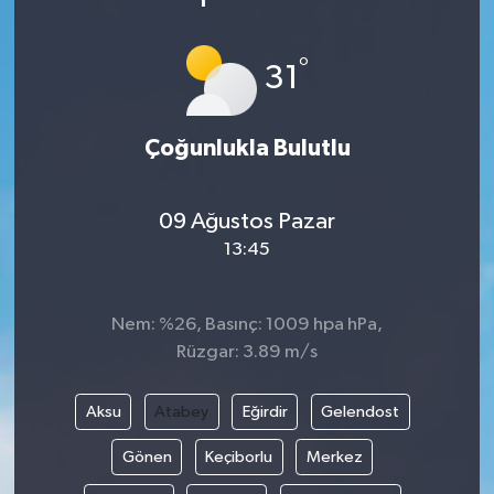
°
31
Çoğunlukla Bulutlu
09 Ağustos Pazar
13:45
Nem: %26, Basınç: 1009 hpa hPa,
Rüzgar: 3.89 m/s
Aksu
Atabey
Eğirdir
Gelendost
Gönen
Keçiborlu
Merkez