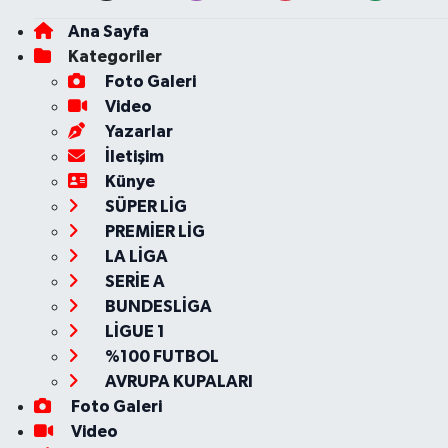
Ana Sayfa
Kategoriler
Foto Galeri
Video
Yazarlar
İletişim
Künye
SÜPER LİG
PREMİER LİG
LA LİGA
SERİE A
BUNDESLİGA
LİGUE 1
%100 FUTBOL
AVRUPA KUPALARI
Foto Galeri
Video