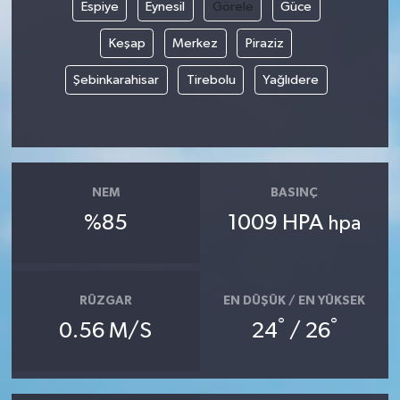
Espiye
Eynesil
Görele
Güce
Keşap
Merkez
Piraziz
Şebinkarahisar
Tirebolu
Yağlıdere
NEM
BASINÇ
%85
1009 HPA
hpa
RÜZGAR
EN DÜŞÜK / EN YÜKSEK
°
°
0.56 M/S
24
/ 26