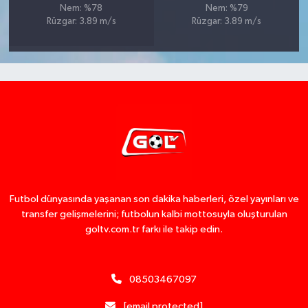
Nem: %78
Nem: %79
Rüzgar: 3.89 m/s
Rüzgar: 3.89 m/s
Futbol dünyasında yaşanan son dakika haberleri, özel yayınları ve
transfer gelişmelerini; futbolun kalbi mottosuyla oluşturulan
goltv.com.tr farkı ile takip edin.
08503467097
[email protected]