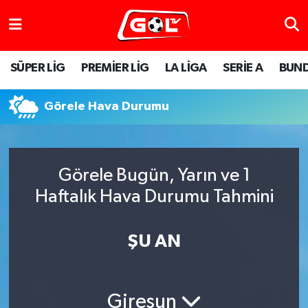
SÜPER LİG
PREMİER LİG
LA LİGA
SERİE A
BUND
Görele Hava Durumu
Görele Bugün, Yarın ve 1
Haftalık Hava Durumu Tahmini
ŞU AN
Giresun