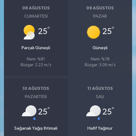
08 AĞUSTOS
09 AĞUSTOS
CUMARTESI
PAZAR
°
°
25
25
Parçalı Güneşli
Güneşli
Nem: %81
Nem: %78
Rüzgar: 2.22 m/s
Rüzgar: 3.06 m/s
10 AĞUSTOS
11 AĞUSTOS
PAZARTESI
SALI
°
°
25
25
Sağanak Yağış Ihtimali
Hafif Yağmur