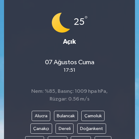
°
25
Açık
07 Ağustos Cuma
17:51
Nem: %85, Basınç: 1009 hpa hPa,
Rüzgar: 0.56 m/s
Alucra
Bulancak
Çamoluk
Çanakçı
Dereli
Doğankent