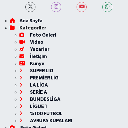
Ana Sayfa
Kategoriler
Foto Galeri
Video
Yazarlar
İletişim
Künye
SÜPER LİG
PREMİER LİG
LA LİGA
SERİE A
BUNDESLİGA
LİGUE 1
%100 FUTBOL
AVRUPA KUPALARI
Foto Galeri