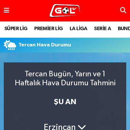
SÜPER LİG
PREMİER LİG
LA LİGA
SERİE A
BUND
Tercan Hava Durumu
Tercan Bugün, Yarın ve 1
Haftalık Hava Durumu Tahmini
ŞU AN
Erzincan