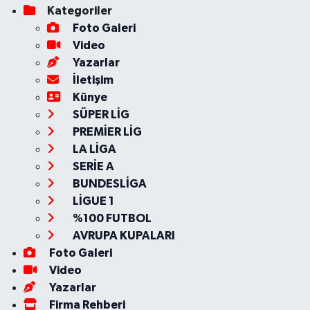
Kategoriler
Foto Galeri
Video
Yazarlar
İletişim
Künye
SÜPER LİG
PREMİER LİG
LA LİGA
SERİE A
BUNDESLİGA
LİGUE 1
%100 FUTBOL
AVRUPA KUPALARI
Foto Galeri
Video
Yazarlar
Firma Rehberi