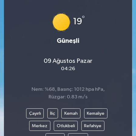
°
19
Güneşli
09 Ağustos Pazar
04:26
Nem: %68, Basınç: 1012 hpa hPa,
Rüzgar: 0.83 m/s
Çayırlı
İliç
Kemah
Kemaliye
Merkez
Otlukbeli
Refahiye