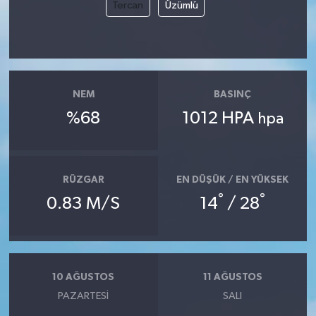
Tercan
Üzümlü
NEM
BASINÇ
%68
1012 HPA
hpa
RÜZGAR
EN DÜŞÜK / EN YÜKSEK
°
°
0.83 M/S
14
/ 28
10 AĞUSTOS
11 AĞUSTOS
PAZARTESI
SALI