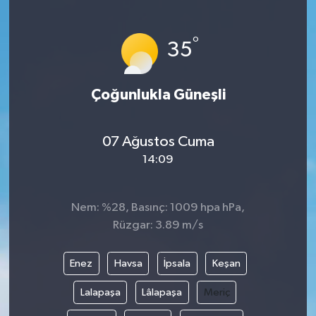
°
35
Çoğunlukla Güneşli
07 Ağustos Cuma
14:09
Nem: %28, Basınç: 1009 hpa hPa,
Rüzgar: 3.89 m/s
Enez
Havsa
İpsala
Keşan
Lalapaşa
Lâlapaşa
Meriç