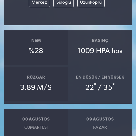
Merkez
Süloğlu
Uzunköprü
NEM
BASINÇ
%28
1009 HPA
hpa
RÜZGAR
EN DÜŞÜK / EN YÜKSEK
°
°
3.89 M/S
22
/ 35
08 AĞUSTOS
09 AĞUSTOS
CUMARTESI
PAZAR