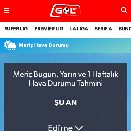
SÜPER LİG
PREMİER LİG
LA LİGA
SERİE A
BUND
Meriç Hava Durumu
Meriç Bugün, Yarın ve 1 Haftalık
Hava Durumu Tahmini
ŞU AN
Edirne