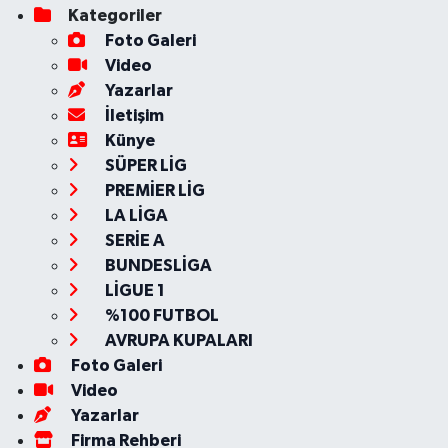
Kategoriler
Foto Galeri
Video
Yazarlar
İletişim
Künye
SÜPER LİG
PREMİER LİG
LA LİGA
SERİE A
BUNDESLİGA
LİGUE 1
%100 FUTBOL
AVRUPA KUPALARI
Foto Galeri
Video
Yazarlar
Firma Rehberi