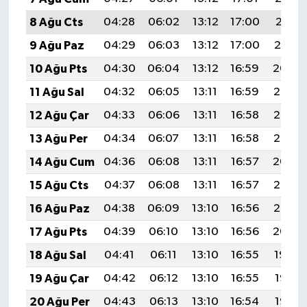
8 Ağu Cts
04:28
06:02
13:12
17:00
20:11
9 Ağu Paz
04:29
06:03
13:12
17:00
20:10
10 Ağu Pts
04:30
06:04
13:12
16:59
20:09
11 Ağu Sal
04:32
06:05
13:11
16:59
20:08
12 Ağu Çar
04:33
06:06
13:11
16:58
20:07
13 Ağu Per
04:34
06:07
13:11
16:58
20:05
14 Ağu Cum
04:36
06:08
13:11
16:57
20:04
15 Ağu Cts
04:37
06:08
13:11
16:57
20:03
16 Ağu Paz
04:38
06:09
13:10
16:56
20:02
17 Ağu Pts
04:39
06:10
13:10
16:56
20:00
18 Ağu Sal
04:41
06:11
13:10
16:55
19:59
19 Ağu Çar
04:42
06:12
13:10
16:55
19:58
20 Ağu Per
04:43
06:13
13:10
16:54
19:56