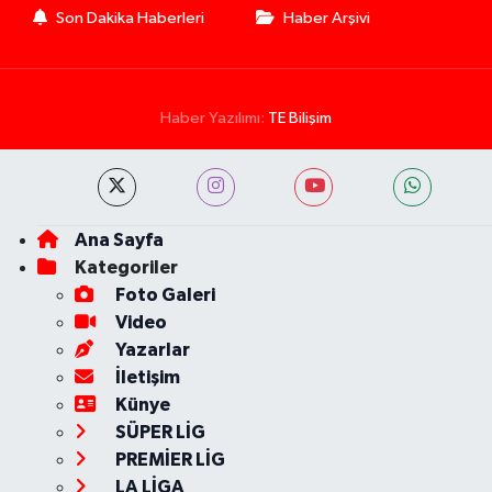
Son Dakika Haberleri
Haber Arşivi
Haber Yazılımı:
TE Bilişim
Ana Sayfa
Kategoriler
Foto Galeri
Video
Yazarlar
İletişim
Künye
SÜPER LİG
PREMİER LİG
LA LİGA