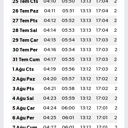
25 Tem Cts
04:10
05:50
13:13
17:04
20:25
26 Tem Paz
04:11
05:51
13:13
17:04
20:24
27 Tem Pts
04:12
05:52
13:13
17:04
20:23
28 Tem Sal
04:14
05:53
13:13
17:04
20:23
29 Tem Çar
04:15
05:54
13:13
17:03
20:22
30 Tem Per
04:16
05:54
13:13
17:03
20:21
31 Tem Cum
04:17
05:55
13:13
17:03
20:20
1 Ağu Cts
04:19
05:56
13:12
17:03
20:19
2 Ağu Paz
04:20
05:57
13:12
17:02
20:18
3 Ağu Pts
04:21
05:58
13:12
17:02
20:17
4 Ağu Sal
04:23
05:59
13:12
17:02
20:16
5 Ağu Çar
04:24
06:00
13:12
17:01
20:15
6 Ağu Per
04:25
06:01
13:12
17:01
20:14
7 Ağu Cum
04:27
06:01
13:12
17:01
20:13