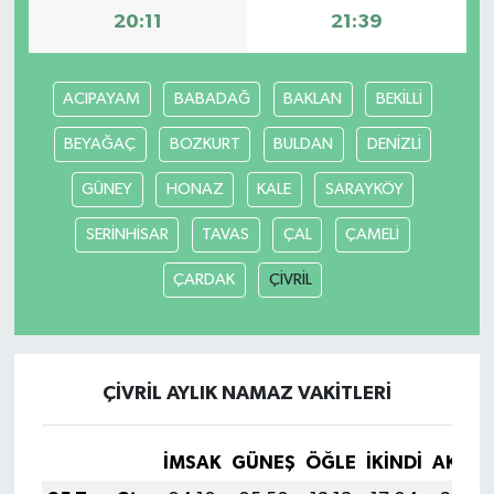
20:11
21:39
ACIPAYAM
BABADAĞ
BAKLAN
BEKİLLİ
BEYAĞAÇ
BOZKURT
BULDAN
DENİZLİ
GÜNEY
HONAZ
KALE
SARAYKÖY
SERİNHİSAR
TAVAS
ÇAL
ÇAMELİ
ÇARDAK
ÇİVRİL
ÇİVRİL AYLIK NAMAZ VAKITLERI
İMSAK
GÜNEŞ
ÖĞLE
İKINDI
AKŞA