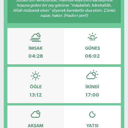
Sizden biri kendisinde, malında veya (din) kardeşinde
hoşuna giden bir şey görürse "mâşâallah, bârekallâh,
Allah mübarek etsin" diyerek bereketle dua etsin. Çünkü
nazar, haktır. (Hadis-i şerif)
İMSAK
GÜNEŞ
04:28
06:02
ÖĞLE
İKINDI
13:12
17:00
AKŞAM
YATSI