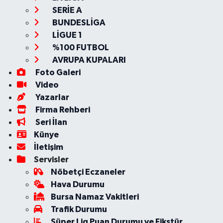
SERİE A
BUNDESLİGA
LİGUE 1
%100 FUTBOL
AVRUPA KUPALARI
Foto Galeri
Video
Yazarlar
Firma Rehberi
Seri İlan
Künye
İletişim
Servisler
Nöbetçi Eczaneler
Hava Durumu
Bursa Namaz Vakitleri
Trafik Durumu
Süper Lig Puan Durumu ve Fikstür