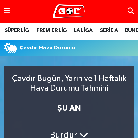
SÜPER LİG
PREMİER LİG
LA LİGA
SERİE A
BUND
Çavdır Hava Durumu
Çavdır Bugün, Yarın ve 1 Haftalık
Hava Durumu Tahmini
ŞU AN
Burdur