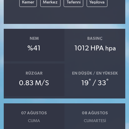
Kemer
Merkez
Tefenni
Yeşilova
NEM
BASINÇ
%41
1012 HPA
hpa
RÜZGAR
EN DÜŞÜK / EN YÜKSEK
°
°
0.83 M/S
19
/ 33
07 AĞUSTOS
08 AĞUSTOS
CUMA
CUMARTESI