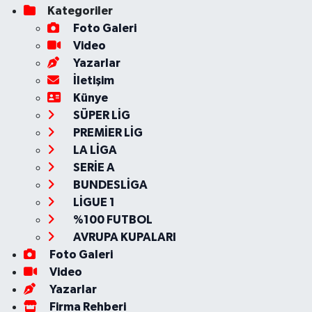
Kategoriler
Foto Galeri
Video
Yazarlar
İletişim
Künye
SÜPER LİG
PREMİER LİG
LA LİGA
SERİE A
BUNDESLİGA
LİGUE 1
%100 FUTBOL
AVRUPA KUPALARI
Foto Galeri
Video
Yazarlar
Firma Rehberi