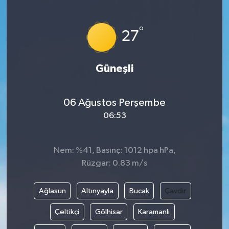
°
27
Güneşli
06 Ağustos Perşembe
06:53
Nem: %41, Basınç: 1012 hpa hPa,
Rüzgar: 0.83 m/s
Ağlasun
Altınyayla
Bucak
Çavdır
Çeltikçi
Gölhisar
Karamanlı