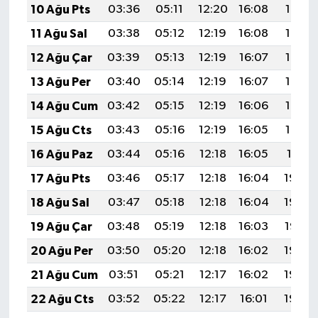
10 Ağu Pts
03:36
05:11
12:20
16:08
19:18
11 Ağu Sal
03:38
05:12
12:19
16:08
19:17
12 Ağu Çar
03:39
05:13
12:19
16:07
19:16
13 Ağu Per
03:40
05:14
12:19
16:07
19:14
14 Ağu Cum
03:42
05:15
12:19
16:06
19:13
15 Ağu Cts
03:43
05:16
12:19
16:05
19:12
16 Ağu Paz
03:44
05:16
12:18
16:05
19:11
17 Ağu Pts
03:46
05:17
12:18
16:04
19:09
18 Ağu Sal
03:47
05:18
12:18
16:04
19:08
19 Ağu Çar
03:48
05:19
12:18
16:03
19:07
20 Ağu Per
03:50
05:20
12:18
16:02
19:05
21 Ağu Cum
03:51
05:21
12:17
16:02
19:04
22 Ağu Cts
03:52
05:22
12:17
16:01
19:02