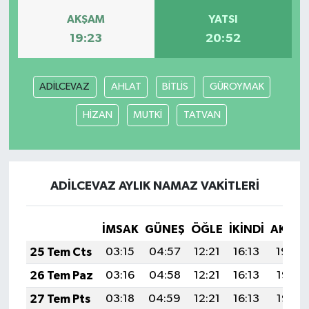
AKŞAM
YATSI
19:23
20:52
ADİLCEVAZ
AHLAT
BİTLİS
GÜROYMAK
HİZAN
MUTKİ
TATVAN
ADİLCEVAZ AYLIK NAMAZ VAKITLERI
İMSAK
GÜNEŞ
ÖĞLE
İKINDI
AKŞA
25 Tem Cts
03:15
04:57
12:21
16:13
19:34
26 Tem Paz
03:16
04:58
12:21
16:13
19:33
27 Tem Pts
03:18
04:59
12:21
16:13
19:33