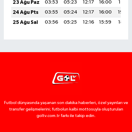
23 Ağu Paz
03:53
05:23
12:17
16:00
19:01
24 Ağu Pts
03:55
05:24
12:17
16:00
19:00
25 Ağu Sal
03:56
05:25
12:16
15:59
18:58
Futbol dünyasında yaşanan son dakika haberleri, özel yayınları ve
transfer gelişmelerini; futbolun kalbi mottosuyla oluşturulan
goltv.com.tr farkı ile takip edin.