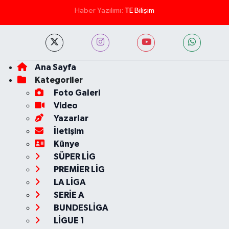
Haber Yazılımı:
TE Bilişim
Ana Sayfa
Kategoriler
Foto Galeri
Video
Yazarlar
İletişim
Künye
SÜPER LİG
PREMİER LİG
LA LİGA
SERİE A
BUNDESLİGA
LİGUE 1