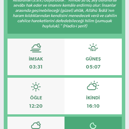
Resûlullah (s.a.v.) buyurdular: "Kimde şu üç şey bulunursa
sevâbı hak eder ve imanını kemâle erdirmiş olur: İnsanlar
arasında geçinebileceği (güzel) ahlâk, Allâhü Teâlâ'nın
haram kıldıklarından kendisini menedecek verâ ve cahilin
cahilce hareketlerini defedebileceği hilim (yumuşak
huyluluk)." (Hadis-i şerif)
İMSAK
GÜNEŞ
03:31
05:07
ÖĞLE
İKINDI
12:20
16:10