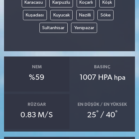
Karacasu
Karpuzlu
Koçarlı
Köşk
Kuşadası
Kuyucak
Nazilli
Söke
Sultanhisar
Yenipazar
NEM
BASINÇ
%59
1007 HPA
hpa
RÜZGAR
EN DÜŞÜK / EN YÜKSEK
°
°
0.83 M/S
25
/ 40