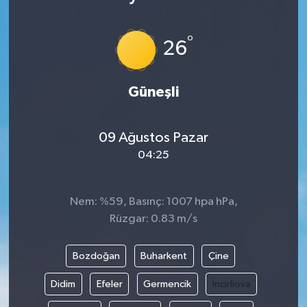
°
26
Güneşli
09 Ağustos Pazar
04:25
Nem: %59, Basınç: 1007 hpa hPa,
Rüzgar: 0.83 m/s
Bozdoğan
Buharkent
Çine
Didim
Efeler
Germencik
İncirliova