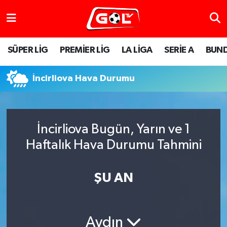
SÜPER LİG
PREMİER LİG
LA LİGA
SERİE A
BUND
İncirliova Hava Durumu
İncirliova Bugün, Yarın ve 1
Haftalık Hava Durumu Tahmini
ŞU AN
Aydın