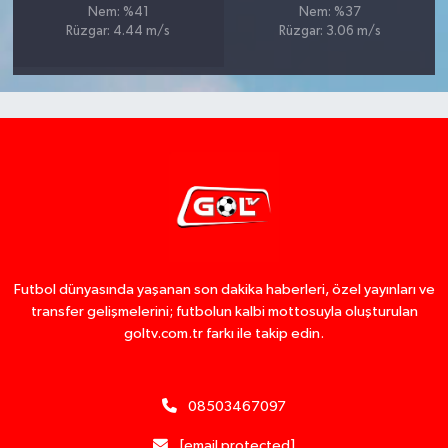
Nem: %41
Nem: %37
Rüzgar: 4.44 m/s
Rüzgar: 3.06 m/s
Futbol dünyasında yaşanan son dakika haberleri, özel yayınları ve
transfer gelişmelerini; futbolun kalbi mottosuyla oluşturulan
goltv.com.tr farkı ile takip edin.
08503467097
[email protected]