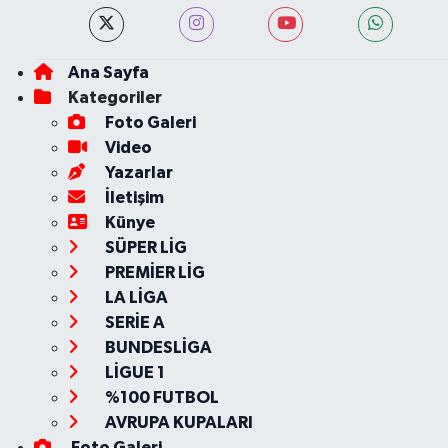
Ana Sayfa
Kategoriler
Foto Galeri
Video
Yazarlar
İletişim
Künye
SÜPER LİG
PREMİER LİG
LA LİGA
SERİE A
BUNDESLİGA
LİGUE 1
%100 FUTBOL
AVRUPA KUPALARI
Foto Galeri