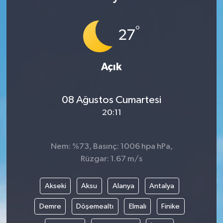
°
27
Açık
08 Ağustos Cumartesi
20:11
Nem: %73, Basınç: 1006 hpa hPa,
Rüzgar: 1.67 m/s
Akseki
Aksu
Alanya
Antalya
Demre
Döşemealtı
Elmalı
Finike