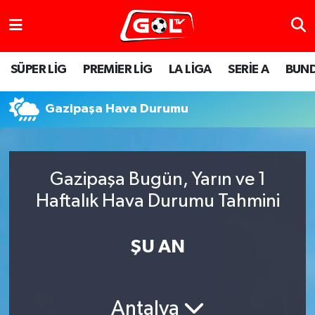
SÜPER LİG
PREMİER LİG
LA LİGA
SERİE A
BUND
Gazipaşa Hava Durumu
Gazipaşa Bugün, Yarın ve 1
Haftalık Hava Durumu Tahmini
ŞU AN
Antalya