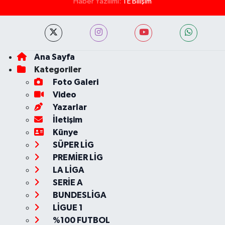
Haber Yazılımı:
TE Bilişim
Ana Sayfa
Kategoriler
Foto Galeri
Video
Yazarlar
İletişim
Künye
SÜPER LİG
PREMİER LİG
LA LİGA
SERİE A
BUNDESLİGA
LİGUE 1
%100 FUTBOL