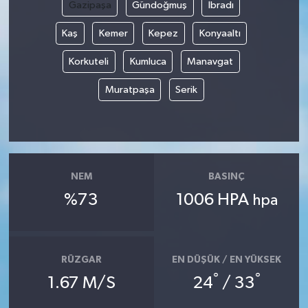
Gazipaşa
Gündoğmuş
İbradı
Kaş
Kemer
Kepez
Konyaaltı
Korkuteli
Kumluca
Manavgat
Muratpaşa
Serik
NEM
BASINÇ
%73
1006 HPA
hpa
RÜZGAR
EN DÜŞÜK / EN YÜKSEK
°
°
1.67 M/S
24
/ 33