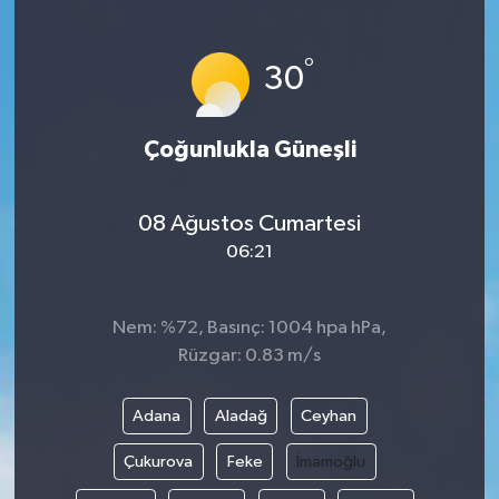
°
30
Çoğunlukla Güneşli
08 Ağustos Cumartesi
06:21
Nem: %72, Basınç: 1004 hpa hPa,
Rüzgar: 0.83 m/s
Adana
Aladağ
Ceyhan
Çukurova
Feke
İmamoğlu