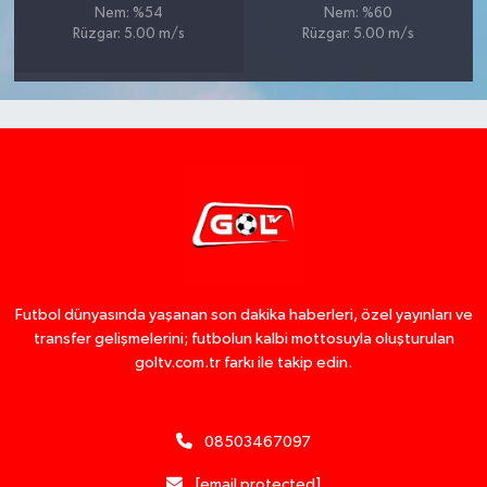
Nem: %54
Nem: %60
Rüzgar: 5.00 m/s
Rüzgar: 5.00 m/s
Futbol dünyasında yaşanan son dakika haberleri, özel yayınları ve
transfer gelişmelerini; futbolun kalbi mottosuyla oluşturulan
goltv.com.tr farkı ile takip edin.
08503467097
[email protected]