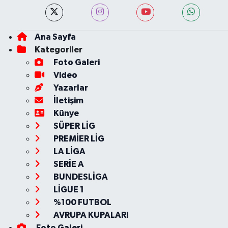
Ana Sayfa
Kategoriler
Foto Galeri
Video
Yazarlar
İletişim
Künye
SÜPER LİG
PREMİER LİG
LA LİGA
SERİE A
BUNDESLİGA
LİGUE 1
%100 FUTBOL
AVRUPA KUPALARI
Foto Galeri