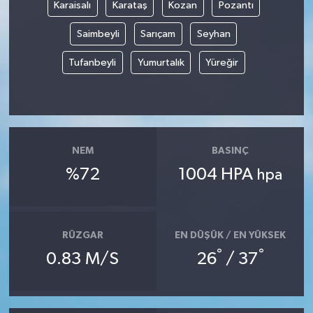
Karaisalı
Karataş
Kozan
Pozantı
Saimbeyli
Sarıçam
Seyhan
Tufanbeyli
Yumurtalık
Yüreğir
NEM
BASINÇ
%72
1004 HPA
hpa
RÜZGAR
EN DÜŞÜK / EN YÜKSEK
°
°
0.83 M/S
26
/ 37