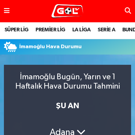
SÜPER LİG
PREMİER LİG
LA LİGA
SERİE A
BUND
İmamoğlu Hava Durumu
İmamoğlu Bugün, Yarın ve 1
Haftalık Hava Durumu Tahmini
ŞU AN
Adana