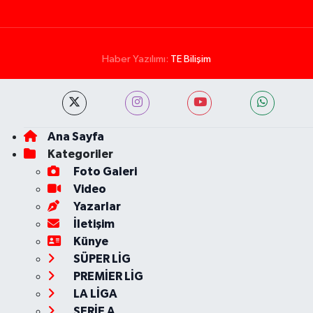
Haber Yazılımı:
TE Bilişim
Ana Sayfa
Kategoriler
Foto Galeri
Video
Yazarlar
İletişim
Künye
SÜPER LİG
PREMİER LİG
LA LİGA
SERİE A