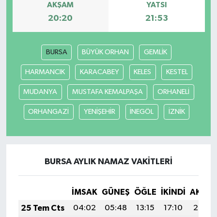
AKŞAM
YATSI
20:20
21:53
BURSA
BÜYÜK ORHAN
GEMLİK
HARMANCIK
KARACABEY
KELES
KESTEL
MUDANYA
MUSTAFA KEMALPAŞA
ORHANELİ
ORHANGAZİ
YENİŞEHİR
İNEGÖL
İZNİK
BURSA AYLIK NAMAZ VAKITLERI
İMSAK
GÜNEŞ
ÖĞLE
İKINDI
AKŞA
25 Tem Cts
04:02
05:48
13:15
17:10
20:33