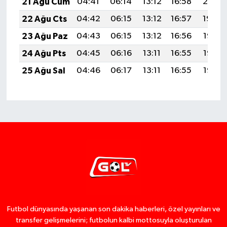
21 Ağu Cum
04:41
06:14
13:12
16:58
20:01
22 Ağu Cts
04:42
06:15
13:12
16:57
19:59
23 Ağu Paz
04:43
06:15
13:12
16:56
19:58
24 Ağu Pts
04:45
06:16
13:11
16:55
19:56
25 Ağu Sal
04:46
06:17
13:11
16:55
19:55
Futbol dünyasında yaşanan son dakika haberleri, özel yayınları ve
transfer gelişmelerini; futbolun kalbi mottosuyla oluşturulan