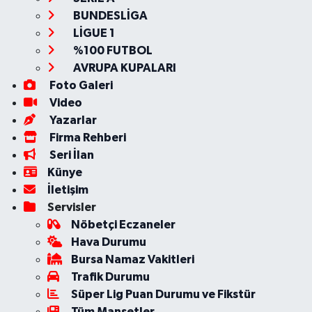
BUNDESLİGA
LİGUE 1
%100 FUTBOL
AVRUPA KUPALARI
Foto Galeri
Video
Yazarlar
Firma Rehberi
Seri İlan
Künye
İletişim
Servisler
Nöbetçi Eczaneler
Hava Durumu
Bursa Namaz Vakitleri
Trafik Durumu
Süper Lig Puan Durumu ve Fikstür
Tüm Manşetler