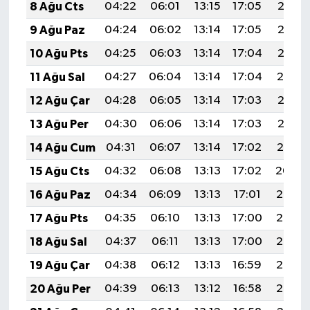
8 Ağu Cts
04:22
06:01
13:15
17:05
20:18
9 Ağu Paz
04:24
06:02
13:14
17:05
20:17
10 Ağu Pts
04:25
06:03
13:14
17:04
20:16
11 Ağu Sal
04:27
06:04
13:14
17:04
20:14
12 Ağu Çar
04:28
06:05
13:14
17:03
20:13
13 Ağu Per
04:30
06:06
13:14
17:03
20:12
14 Ağu Cum
04:31
06:07
13:14
17:02
20:10
15 Ağu Cts
04:32
06:08
13:13
17:02
20:09
16 Ağu Paz
04:34
06:09
13:13
17:01
20:08
17 Ağu Pts
04:35
06:10
13:13
17:00
20:06
18 Ağu Sal
04:37
06:11
13:13
17:00
20:05
19 Ağu Çar
04:38
06:12
13:13
16:59
20:03
20 Ağu Per
04:39
06:13
13:12
16:58
20:02