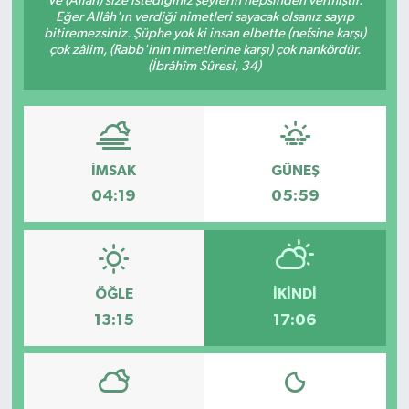
Ve (Allah) size istediğiniz şeylerin hepsinden vermiştir.
Eğer Allâh'ın verdiği nimetleri sayacak olsanız sayıp
bitiremezsiniz. Şüphe yok ki insan elbette (nefsine karşı)
çok zâlim, (Rabb'inin nimetlerine karşı) çok nankördür.
(İbrâhîm Sûresi, 34)
İMSAK
GÜNEŞ
04:19
05:59
ÖĞLE
İKINDI
13:15
17:06