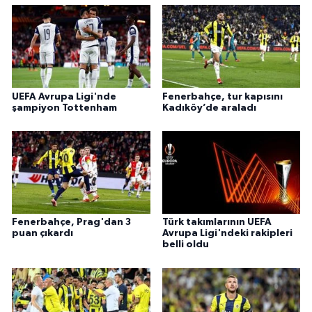
UEFA Avrupa Ligi'nde
Fenerbahçe, tur kapısını
şampiyon Tottenham
Kadıköy’de araladı
Fenerbahçe, Prag'dan 3
Türk takımlarının UEFA
puan çıkardı
Avrupa Ligi'ndeki rakipleri
belli oldu