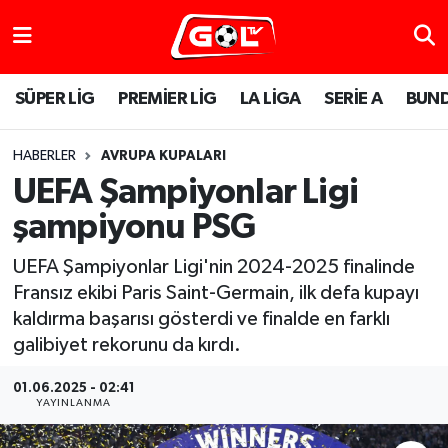
SÜPER LİG
PREMİER LİG
LA LİGA
SERİE A
BUND
HABERLER
AVRUPA KUPALARI
UEFA Şampiyonlar Ligi
şampiyonu PSG
UEFA Şampiyonlar Ligi'nin 2024-2025 finalinde
Fransız ekibi Paris Saint-Germain, ilk defa kupayı
kaldırma başarısı gösterdi ve finalde en farklı
galibiyet rekorunu da kırdı.
01.06.2025 - 02:41
YAYINLANMA