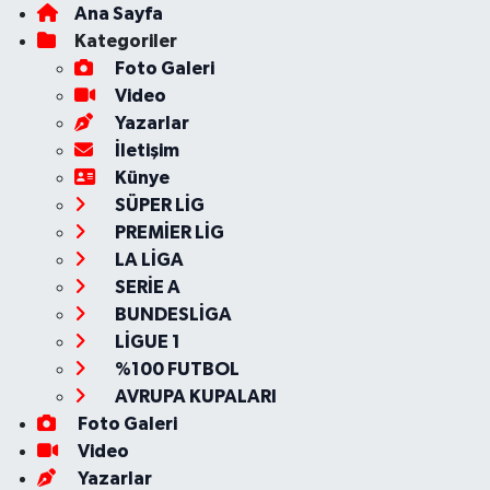
Ana Sayfa
Kategoriler
Foto Galeri
Video
Yazarlar
İletişim
Künye
SÜPER LİG
PREMİER LİG
LA LİGA
SERİE A
BUNDESLİGA
LİGUE 1
%100 FUTBOL
AVRUPA KUPALARI
Foto Galeri
Video
Yazarlar