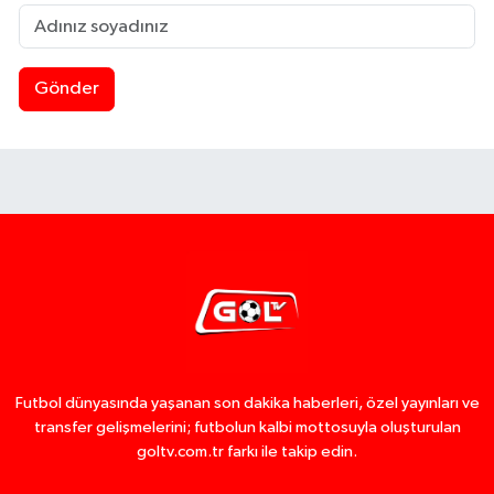
Gönder
Futbol dünyasında yaşanan son dakika haberleri, özel yayınları ve
transfer gelişmelerini; futbolun kalbi mottosuyla oluşturulan
goltv.com.tr farkı ile takip edin.