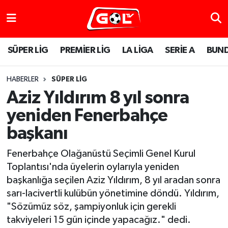
SÜPER LİG
PREMİER LİG
LA LİGA
SERİE A
BUND
HABERLER
SÜPER LİG
Aziz Yıldırım 8 yıl sonra
yeniden Fenerbahçe
başkanı
Fenerbahçe Olağanüstü Seçimli Genel Kurul
Toplantısı'nda üyelerin oylarıyla yeniden
başkanlığa seçilen Aziz Yıldırım, 8 yıl aradan sonra
sarı-lacivertli kulübün yönetimine döndü. Yıldırım,
"Sözümüz söz, şampiyonluk için gerekli
takviyeleri 15 gün içinde yapacağız." dedi.