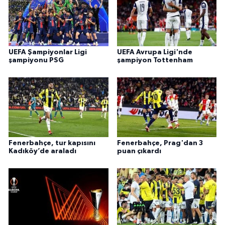
UEFA Şampiyonlar Ligi
UEFA Avrupa Ligi'nde
şampiyonu PSG
şampiyon Tottenham
Fenerbahçe, tur kapısını
Fenerbahçe, Prag'dan 3
Kadıköy’de araladı
puan çıkardı