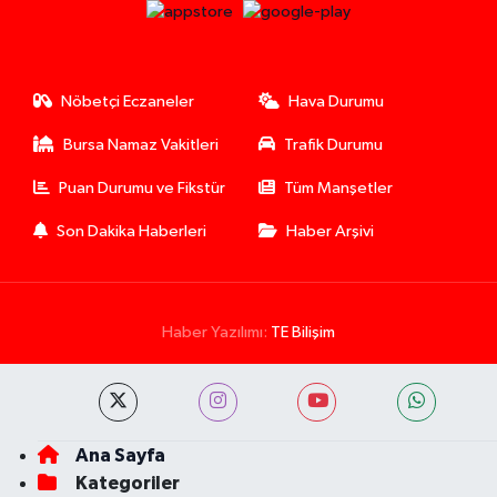
Nöbetçi Eczaneler
Hava Durumu
Bursa Namaz Vakitleri
Trafik Durumu
Puan Durumu ve Fikstür
Tüm Manşetler
Son Dakika Haberleri
Haber Arşivi
Haber Yazılımı:
TE Bilişim
Ana Sayfa
Kategoriler