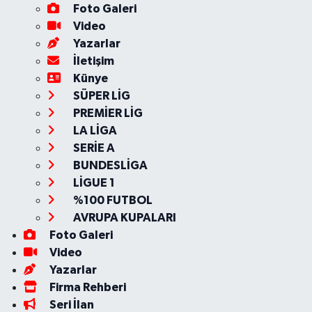
Foto Galeri
Video
Yazarlar
İletişim
Künye
SÜPER LİG
PREMİER LİG
LA LİGA
SERİE A
BUNDESLİGA
LİGUE 1
%100 FUTBOL
AVRUPA KUPALARI
Foto Galeri
Video
Yazarlar
Firma Rehberi
Seri İlan