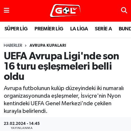
SÜPER LİG
PREMİER LİG
LA LİGA
SERİE A
BUND
HABERLER
AVRUPA KUPALARI
UEFA Avrupa Ligi'nde son
16 turu eşleşmeleri belli
oldu
Avrupa futbolunun kulüp düzeyindeki iki numaralı
organizasyonunda eşleşmeler, İsviçre'nin Nyon
kentindeki UEFA Genel Merkezi'nde çekilen
kurayla belirlendi.
23.02.2024 - 14:45
YAYINLANMA