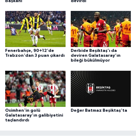
başkanı
devirdi
Fenerbahçe, 90+12'de
Derbide Beşiktaş’ı da
Trabzon'dan 3 puan çıkardı
deviren Galatasaray’ın
bileği bükülmüyor
Osimhen'in golü
Değer Batmaz Beşiktaş’ta
Galatasaray’ın galibiyetini
taçlandırdı