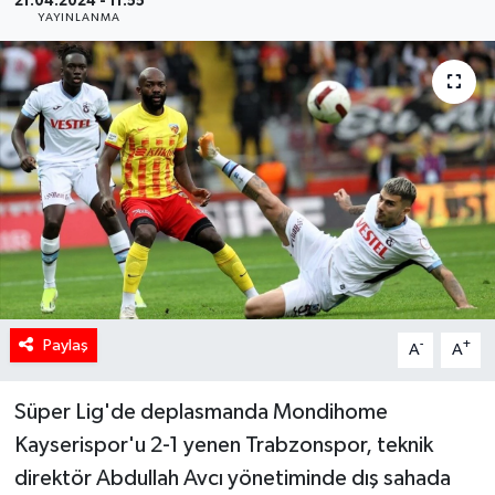
21.04.2024 - 11:55
YAYINLANMA
Paylaş
-
+
A
A
Süper Lig'de deplasmanda Mondihome
Kayserispor'u 2-1 yenen Trabzonspor, teknik
direktör Abdullah Avcı yönetiminde dış sahada