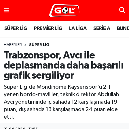
SÜPER LİG
PREMİER LİG
LA LİGA
SERİE A
BUND
HABERLER
SÜPER LİG
Trabzonspor, Avcı ile
deplasmanda daha başarılı
grafik sergiliyor
Süper Lig'de Mondihome Kayserispor'u 2-1
yenen bordo-mavililer, teknik direktör Abdullah
Avcı yönetiminde iç sahada 12 karşılaşmada 19
puan, dış sahada 13 karşılaşmada 24 puan elde
etti.