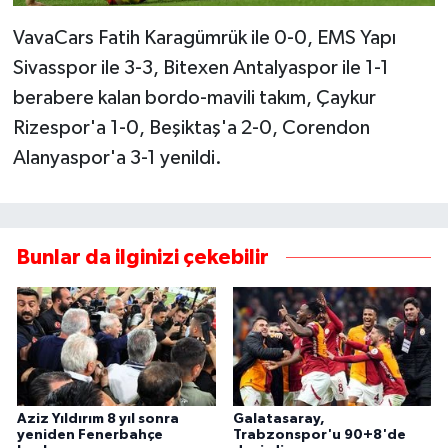
VavaCars Fatih Karagümrük ile 0-0, EMS Yapı
Sivasspor ile 3-3, Bitexen Antalyaspor ile 1-1
berabere kalan bordo-mavili takım, Çaykur
Rizespor'a 1-0, Beşiktaş'a 2-0, Corendon
Alanyaspor'a 3-1 yenildi.
Bunlar da ilginizi çekebilir
Aziz Yıldırım 8 yıl sonra
Galatasaray,
yeniden Fenerbahçe
Trabzonspor'u 90+8'de