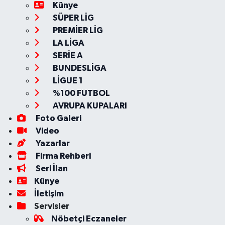
Künye
SÜPER LİG
PREMİER LİG
LA LİGA
SERİE A
BUNDESLİGA
LİGUE 1
%100 FUTBOL
AVRUPA KUPALARI
Foto Galeri
Video
Yazarlar
Firma Rehberi
Seri İlan
Künye
İletişim
Servisler
Nöbetçi Eczaneler