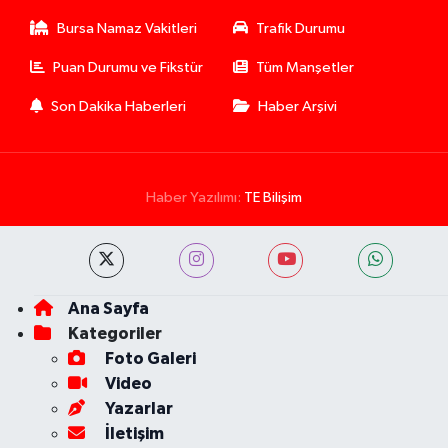
Bursa Namaz Vakitleri
Trafik Durumu
Puan Durumu ve Fikstür
Tüm Manşetler
Son Dakika Haberleri
Haber Arşivi
Haber Yazılımı:
TE Bilişim
Ana Sayfa
Kategoriler
Foto Galeri
Video
Yazarlar
İletişim