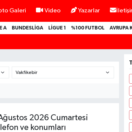
oto Galeri
Video
Yazarlar
İletiş
E A
BUNDESLİGA
LİGUE 1
%100 FUTBOL
AVRUPA 
T
Ağustos 2026 Cumartesi
lefon ve konumları