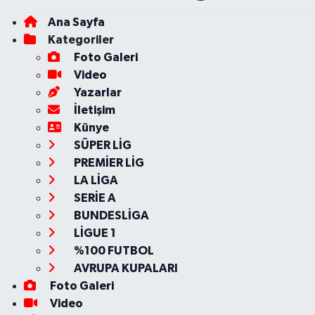
Ana Sayfa
Kategoriler
Foto Galeri
Video
Yazarlar
İletişim
Künye
SÜPER LİG
PREMİER LİG
LA LİGA
SERİE A
BUNDESLİGA
LİGUE 1
%100 FUTBOL
AVRUPA KUPALARI
Foto Galeri
Video