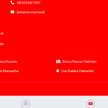
08503467097
[email protected]
zel
din.
ava Durumu
Bursa Namaz Vakitleri
m Manşetler
Son Dakika Haberleri