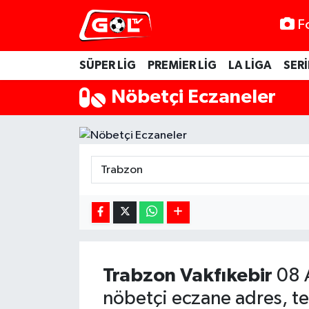
F
SÜPER LİG
PREMİER LİG
LA LİGA
SERİ
Nöbetçi Eczaneler
Trabzon
Vakfıkebir
08 
nöbetçi eczane adres, te