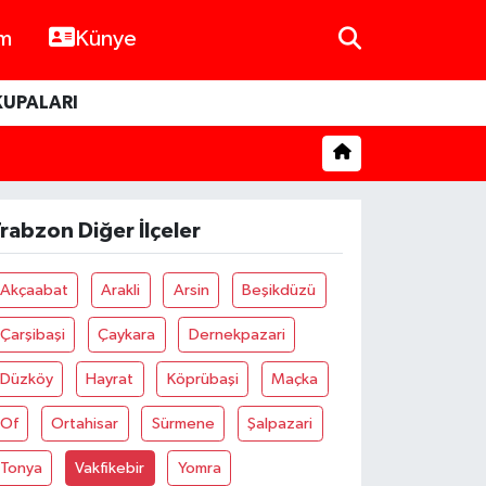
im
Künye
KUPALARI
rabzon Diğer İlçeler
Akçaabat
Arakli
Arsin
Beşikdüzü
Çarşibaşi
Çaykara
Dernekpazari
Düzköy
Hayrat
Köprübaşi
Maçka
Of
Ortahisar
Sürmene
Şalpazari
Tonya
Vakfikebir
Yomra