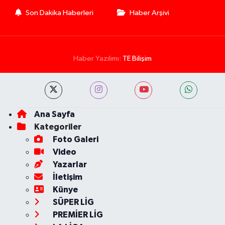
Son Dakika Haberleri
Haber Arşivi
Haber Yazılımı:
TE Bilişim
Ana Sayfa
Kategoriler
Foto Galeri
Video
Yazarlar
İletişim
Künye
SÜPER LİG
PREMİER LİG