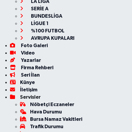
LA LİGA
SERİE A
BUNDESLİGA
LİGUE 1
%100 FUTBOL
AVRUPA KUPALARI
Foto Galeri
Video
Yazarlar
Firma Rehberi
Seri İlan
Künye
İletişim
Servisler
Nöbetçi Eczaneler
Hava Durumu
Bursa Namaz Vakitleri
Trafik Durumu