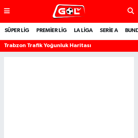
SÜPER LİG
PREMİER LİG
LA LİGA
SERİE A
BUND
Trabzon Trafik Yoğunluk Haritası