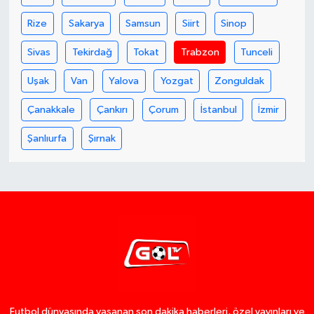
Rize
Sakarya
Samsun
Siirt
Sinop
Sivas
Tekirdağ
Tokat
Trabzon
Tunceli
Uşak
Van
Yalova
Yozgat
Zonguldak
Çanakkale
Çankırı
Çorum
İstanbul
İzmir
Şanlıurfa
Şırnak
Futbol dünyasında yaşanan son dakika haberleri, özel yayınları ve