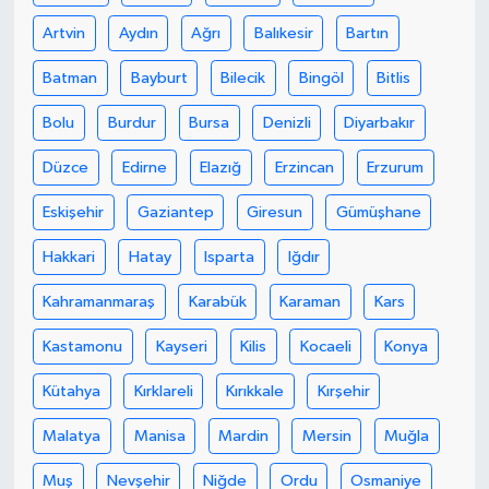
Artvin
Aydın
Ağrı
Balıkesir
Bartın
Batman
Bayburt
Bilecik
Bingöl
Bitlis
Bolu
Burdur
Bursa
Denizli
Diyarbakır
Düzce
Edirne
Elazığ
Erzincan
Erzurum
Eskişehir
Gaziantep
Giresun
Gümüşhane
Hakkari
Hatay
Isparta
Iğdır
Kahramanmaraş
Karabük
Karaman
Kars
Kastamonu
Kayseri
Kilis
Kocaeli
Konya
Kütahya
Kırklareli
Kırıkkale
Kırşehir
Malatya
Manisa
Mardin
Mersin
Muğla
Muş
Nevşehir
Niğde
Ordu
Osmaniye