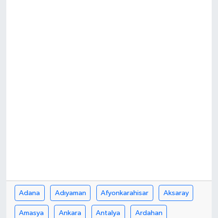
Adana
Adıyaman
Afyonkarahisar
Aksaray
Amasya
Ankara
Antalya
Ardahan